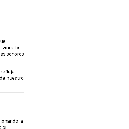
que
s vínculos
tas sonoros
refleja
 de nuestro
sionando la
 el