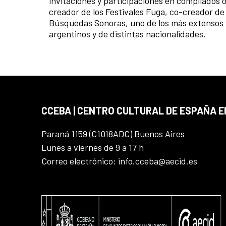
invitaciones y participaciones en compilados o
creador de los Festivales Fuga, co-creador de l
Búsquedas Sonoras, uno de los más extensos y
argentinos y de distintas nacionalidades.
CCEBA | CENTRO CULTURAL DE ESPAÑA E
Paraná 1159 (C1018ADC) Buenos Aires
Lunes a viernes de 9 a 17 h
Correo electrónico: info.cceba@aecid.es