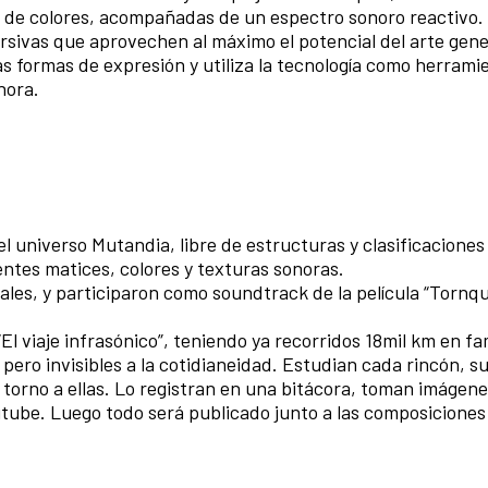
de colores, acompañadas de un espectro sonoro reactivo. 
ersivas que aprovechen al máximo el potencial del arte gene
ormas de expresión y utiliza la tecnología como herrami
onora.
l universo Mutandia, libre de estructuras y clasificaciones
entes matices, colores y texturas sonoras.
ales, y participaron como soundtrack de la película “Tornqu
l viaje infrasónico”, teniendo ya recorridos 18mil km en fam
 pero invisibles a la cotidianeidad. Estudian cada rincón, su
orno a ellas. Lo registran en una bitácora, toman imágenes
tube. Luego todo será publicado junto a las composicione