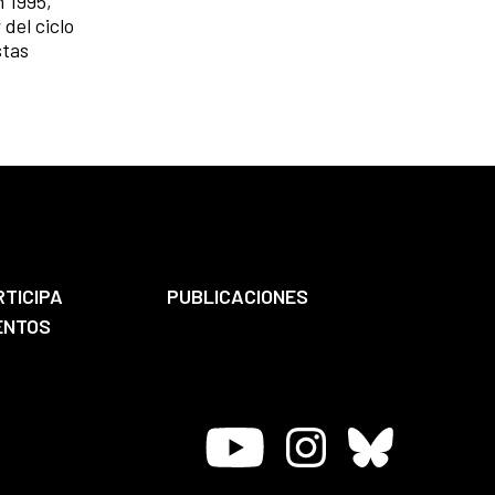
n 1995,
del ciclo
stas
RTICIPA
PUBLICACIONES
ENTOS
Youtube
Instagram
Bluesky