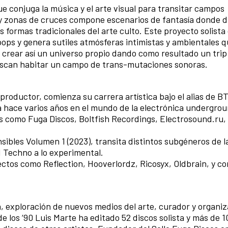
 conjuga la música y el arte visual para transitar campos
 y zonas de cruces compone escenarios de fantasía donde di
as formas tradicionales del arte culto. Este proyecto solista 
oops y genera sutiles atmósferas intimistas y ambientales 
a crear así un universo propio dando como resultado un trip
uscan habitar un campo de trans-mutaciones sonoras.
roductor, comienza su carrera artística bajo el alias de B
 hace varios años en el mundo de la electrónica undergro
los como Fuga Discos, Boltfish Recordings, Electrosound.ru
ibles Volumen 1 (2023), transita distintos subgéneros de 
d Techno a lo experimental.
ctos como Reflection, Hooverlordz, Ricosyx, Oldbrain, y co
a, exploración de nuevos medios del arte, curador y organi
e los ‘90 Luis Marte ha editado 52 discos solista y más de 1