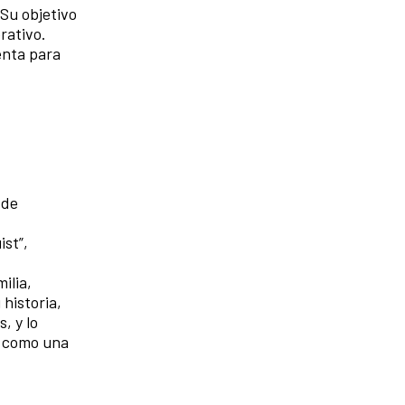
Su objetivo
rativo.
enta para
 de
ist”,
ilia,
 historia,
, y lo
s como una