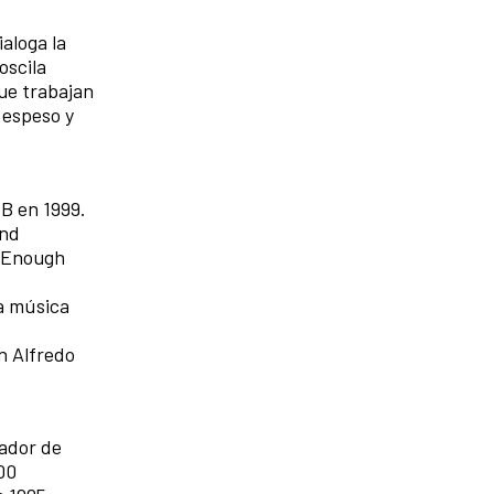
aloga la
oscila
que trabajan
 espeso y
TB en 1999.
und
, Enough
la música
n Alfredo
zador de
00