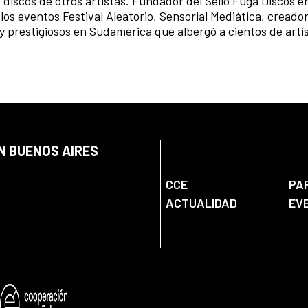
 discos de otros artistas. Fundador del Sello Fuga Discos e
os eventos Festival Aleatorio, Sensorial Mediática, creador 
 prestigiosos en Sudamérica que albergó a cientos de arti
N BUENOS AIRES
CCE
PA
ACTUALIDAD
EV