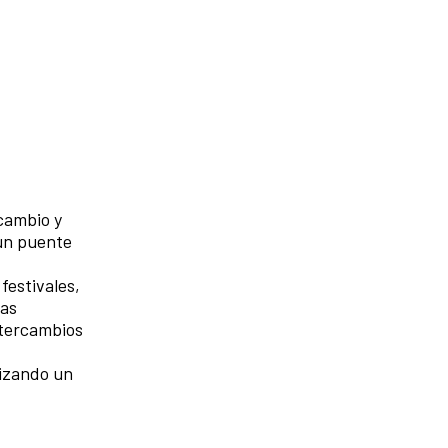
cambio y
 un puente
festivales,
las
ntercambios
lizando un