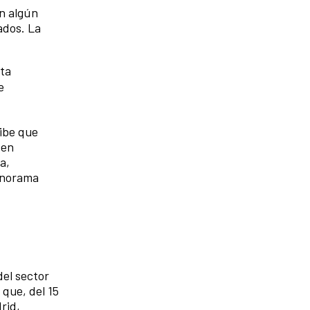
en algún
ados. La
sta
e
ribe que
 en
a,
panorama
el sector
 que, del 15
rid,