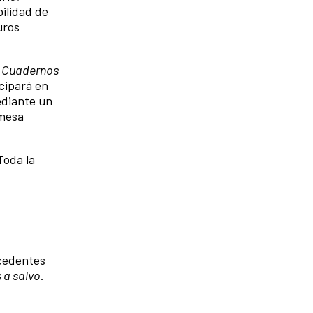
bilidad de
uros
a
Cuadernos
cipará en
ediante un
 mesa
Toda la
ocedentes
 a salvo
.