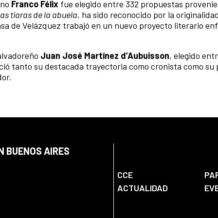
ano
Franco Félix
fue elegido entre 332 propuestas provenie
as tiaras de la abuela
, ha sido reconocido por la originalida
asa de Velázquez trabajó en un nuevo proyecto literario en
salvadoreño
Juan José Martínez d’Aubuisson
, elegido ent
oció tanto su destacada trayectoria como cronista como su
dor.
N BUENOS AIRES
CCE
PA
ACTUALIDAD
EV