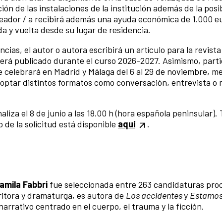
ón de las instalaciones de la institución además de la posi
creador / a recibirá además una ayuda económica de 1.000 e
a y vuelta desde su lugar de residencia.
cias, el autor o autora escribirá un artículo para la revist
será publicado durante el curso 2026-2027. Asimismo, parti
e celebrará en Madrid y Málaga del 6 al 29 de noviembre, m
optar distintos formatos como conversación, entrevista o
aliza el 8 de junio a las 18.00 h (hora española peninsular). 
o de la solicitud está disponible
aquí
.
amila Fabbri
fue seleccionada entre 263 candidaturas pr
critora y dramaturga, es autora de
Los accidentes
y
Estamos
arrativo centrado en el cuerpo, el trauma y la ficción.