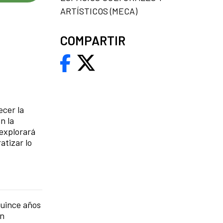
ARTÍSTICOS (MECA)
COMPARTIR
ecer la
n la
 explorará
atizar lo
quince años
en