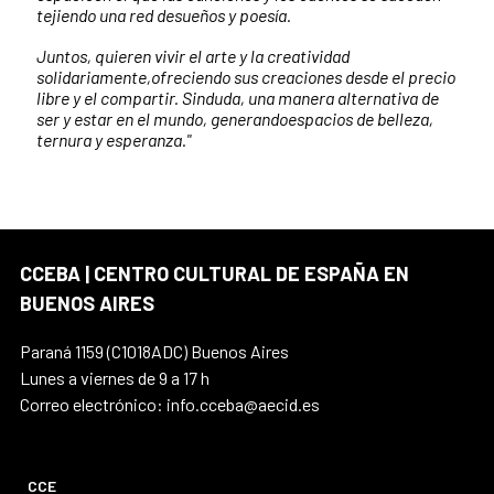
tejiendo una red desueños y poesía.
Juntos, quieren vivir el arte y la creatividad
solidariamente,ofreciendo sus creaciones desde el precio
libre y el compartir. Sinduda, una manera alternativa de
ser y estar en el mundo, generandoespacios de belleza,
ternura y esperanza."
CCEBA | CENTRO CULTURAL DE ESPAÑA EN
BUENOS AIRES
Paraná 1159 (C1018ADC) Buenos Aires
Lunes a viernes de 9 a 17 h
Correo electrónico: info.cceba@aecid.es
CCE