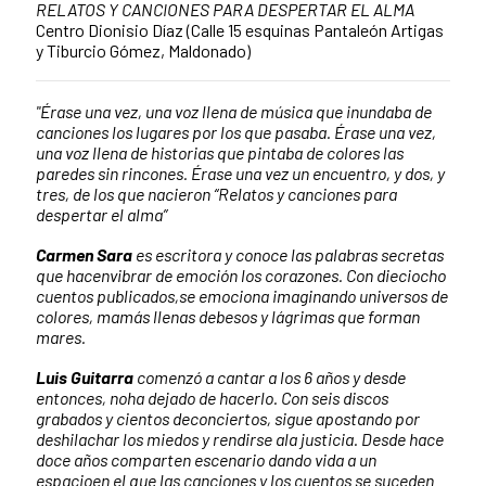
RELATOS Y CANCIONES PARA DESPERTAR EL ALMA
Centro Dionisio Díaz (Calle 15 esquinas Pantaleón Artigas
y Tiburcio Gómez, Maldonado)
"Érase una vez, una voz llena de música que inundaba de
canciones los lugares por los que pasaba. Érase una vez,
una voz llena de historias que pintaba de colores las
paredes sin rincones. Érase una vez un encuentro, y dos, y
tres, de los que nacieron “Relatos y canciones para
despertar el alma”
Carmen Sara
es escritora y conoce las palabras secretas
que hacenvibrar de emoción los corazones. Con dieciocho
cuentos publicados,se emociona imaginando universos de
colores, mamás llenas debesos y lágrimas que forman
mares.
Luis Guitarra
comenzó a cantar a los 6 años y desde
entonces, noha dejado de hacerlo. Con seis discos
grabados y cientos deconciertos, sigue apostando por
deshilachar los miedos y rendirse ala justicia. Desde hace
doce años comparten escenario dando vida a un
espacioen el que las canciones y los cuentos se suceden