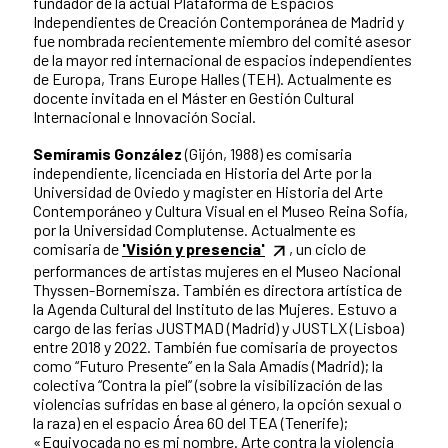
fundador de la actual Plataforma de Espacios
Independientes de Creación Contemporánea de Madrid y
fue nombrada recientemente miembro del comité asesor
de la mayor red internacional de espacios independientes
de Europa, Trans Europe Halles (TEH). Actualmente es
docente invitada en el Máster en Gestión Cultural
Internacional e Innovación Social.
Semíramis González
(Gijón, 1988) es comisaria
independiente, licenciada en Historia del Arte por la
Universidad de Oviedo y magister en Historia del Arte
Contemporáneo y Cultura Visual en el Museo Reina Sofía,
por la Universidad Complutense. Actualmente es
comisaria de
'Visión y presencia'
, un ciclo de
performances de artistas mujeres en el Museo Nacional
Thyssen-Bornemisza. También es directora artística de
la Agenda Cultural del Instituto de las Mujeres. Estuvo a
cargo de las ferias JUSTMAD (Madrid) y JUSTLX (Lisboa)
entre 2018 y 2022. También fue comisaria de proyectos
como “Futuro Presente” en la Sala Amadís (Madrid); la
colectiva “Contra la piel” (sobre la visibilización de las
violencias sufridas en base al género, la opción sexual o
la raza) en el espacio Área 60 del TEA (Tenerife);
«Equivocada no es mi nombre. Arte contra la violencia