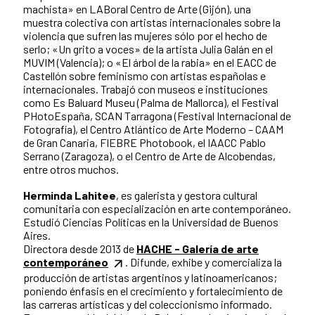
machista» en LABoral Centro de Arte (Gijón), una
muestra colectiva con artistas internacionales sobre la
violencia que sufren las mujeres sólo por el hecho de
serlo; «Un grito a voces» de la artista Julia Galán en el
MUVIM (Valencia); o «El árbol de la rabia» en el EACC de
Castellón sobre feminismo con artistas españolas e
internacionales. Trabajó con museos e instituciones
como Es Baluard Museu (Palma de Mallorca), el Festival
PHotoEspaña, SCAN Tarragona (Festival Internacional de
Fotografía), el Centro Atlántico de Arte Moderno – CAAM
de Gran Canaria, FIEBRE Photobook, el IAACC Pablo
Serrano (Zaragoza), o el Centro de Arte de Alcobendas,
entre otros muchos.
Herminda Lahitee
, es galerista y gestora cultural
comunitaria con especialización en arte contemporáneo.
Estudió Ciencias Políticas en la Universidad de Buenos
Aires.
Directora desde 2013 de
HACHE - Galería de arte
contemporáneo
. Difunde, exhibe y comercializa la
producción de artistas argentinos y latinoamericanos;
poniendo énfasis en el crecimiento y fortalecimiento de
las carreras artísticas y del coleccionismo informado.