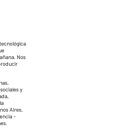
tecnológica
ue
mañana. Nos
producir
nas,
sociales y
ada,
la
nos Aires,
encia -
nes.