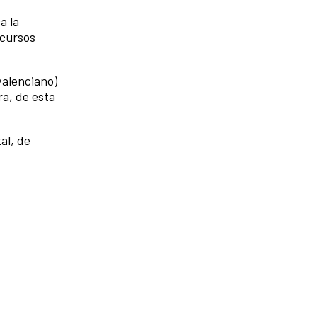
a la
ecursos
valenciano)
ra, de esta
al, de