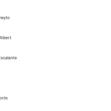
neyto
Albert
Escalante
orós