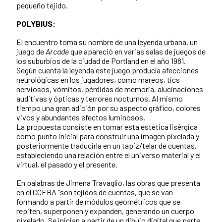
pequeño tejido.
POLYBIUS:
El encuentro toma su nombre de una leyenda urbana, un
juego de
Arcade
que apareció en varias salas de juegos de
los suburbios de la ciudad de Portland en el año 1981.
Según cuenta la leyenda este juego producía afecciones
neurológicas en los jugadores, como mareos, tics
nerviosos, vómitos, pérdidas de memoria, alucinaciones
auditivas y ópticas y terrores nocturnos. Al mismo
tiempo una gran adición por su aspecto gráfico, colores
vivos y abundantes efectos luminosos.
La propuesta consiste en tomar esta estética lisérgica
como punto inicial para construir una imagen pixelada y
posteriormente traducirla en un tapiz/telar de cuentas,
estableciendo una relación entre el universo material y el
virtual, el pasado y el presente.
En palabras de Jimena Travaglio, las obras que presenta
en el CCEBA “son tejidos de cuentas, que se van
formando a partir de módulos geométricos que se
repiten, superponen y expanden, generando un cuerpo
pixelado. Se inician a partir de un dibujo digital que parte