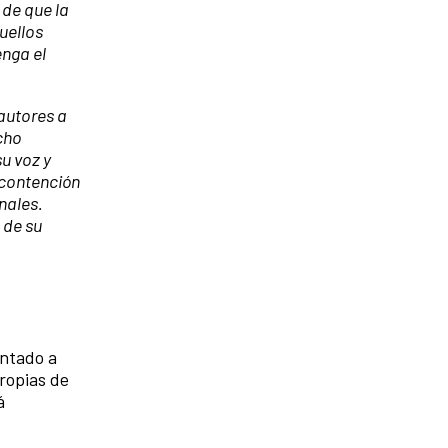
 de que la
uellos
enga el
autores a
cho
u voz y
 contención
nales.
 de su
entado a
ropias de
á