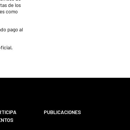
tas de los
les como
ndo pago al
icial,
RTICIPA
PUBLICACIONES
ENTOS