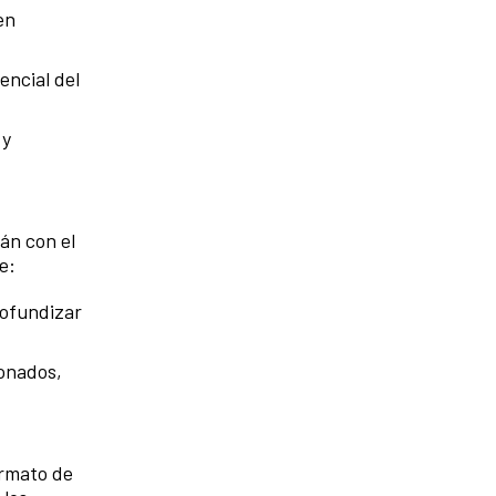
en
encial del
 y
án con el
e:
rofundizar
ionados,
ormato de