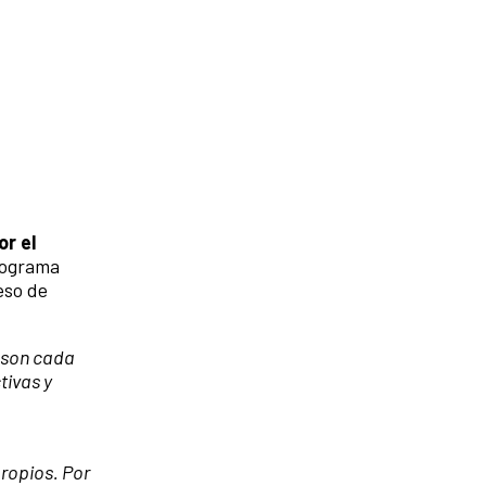
or el
programa
eso de
s son cada
tivas y
ropios. Por