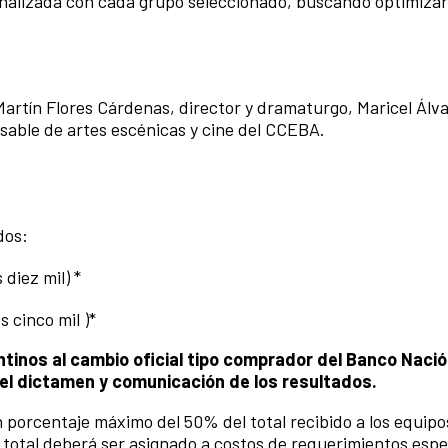
nalizada con cada grupo seleccionado, buscando optimizar
artín Flores Cárdenas, director y dramaturgo, Maricel Álva
sable de artes escénicas y cine del CCEBA.
ados:
diez mil) *
 cinco mil )*
tinos al cambio oficial tipo comprador del Banco Naci
 del dictamen y comunicación de los resultados.
 porcentaje máximo del 50% del total recibido a los equi
total deberá ser asignado a costos de requerimientos espe