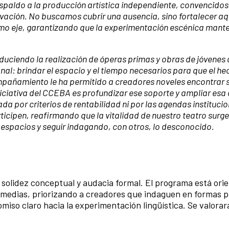
paldo a la producción artística independiente, convencidos
vación. No buscamos cubrir una ausencia, sino fortalecer aq
omo eje, garantizando que la experimentación escénica mant
ciendo la realización de óperas primas y obras de jóvenes 
al: brindar el espacio y el tiempo necesarios para que el he
ompañamiento le ha permitido a creadores noveles encontrar s
iniciativa del CCEBA es profundizar ese soporte y ampliar esa
a por criterios de rentabilidad ni por las agendas institucio
ticipen, reafirmando que la vitalidad de nuestro teatro surge
spacios y seguir indagando, con otros, lo desconocido.
solidez conceptual y audacia formal. El programa está ori
ermedias, priorizando a creadores que indaguen en formas p
iso claro hacia la experimentación lingüística. Se valorar