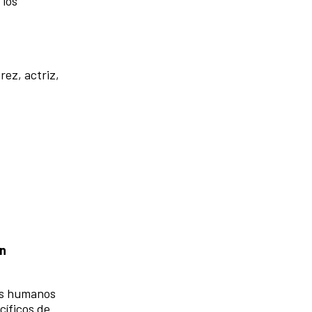
 los
rez, actriz,
ón
pos humanos
cíficos de