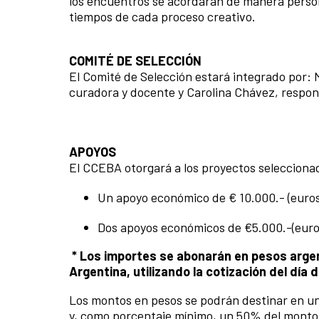
los encuentros se acordarán de manera perso
tiempos de cada proceso creativo.
COMITÉ DE SELECCIÓN
El Comité de Selección estará integrado por: M
curadora y docente y Carolina Chávez, respon
APOYOS
El CCEBA otorgará a los proyectos seleccion
Un apoyo económico de € 10.000.- (euros 
Dos apoyos económicos de €5.000.-(euros
* Los importes se abonarán en pesos argen
Argentina, utilizando la cotización del día
Los montos en pesos se podrán destinar en un
y, como porcentaje mínimo, un 50% del monto 