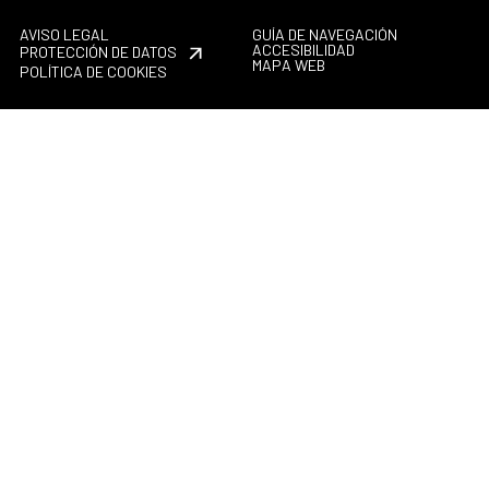
AVISO LEGAL
GUÍA DE NAVEGACIÓN
ACCESIBILIDAD
PROTECCIÓN DE DATOS
MAPA WEB
POLÍTICA DE COOKIES