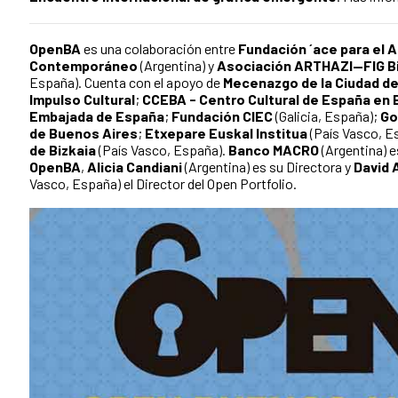
OpenBA
es una colaboración entre
Fundación ´ace para el A
Contemporáneo
(Argentina) y
Asociación ARTHAZI—FIG B
España). Cuenta con el apoyo de
Mecenazgo de la Ciudad d
Impulso Cultural
;
CCEBA - Centro Cultural de España en
Embajada de España
;
Fundación CIEC
(Galicia, España);
Go
de Buenos Aires
;
Etxepare Euskal Institua
(País Vasco, E
de Bizkaia
(País Vasco, España).
Banco MACRO
(Argentina) e
OpenBA
,
Alicia Candiani
(Argentina) es su Directora y
David 
Vasco, España) el Director del Open Portfolio.