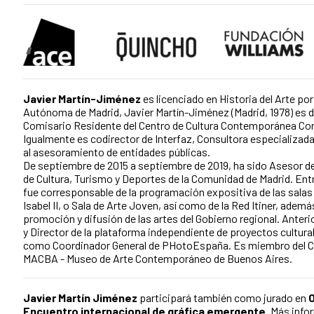
Javier Martín-Jiménez
es licenciado en Historia del Arte por
Autónoma de Madrid, Javier Martín-Jiménez (Madrid, 1978) es 
Comisario Residente del Centro de Cultura Contemporánea Co
Igualmente es codirector de Interfaz, Consultora especializada
al asesoramiento de entidades públicas.
De septiembre de 2015 a septiembre de 2019, ha sido Asesor de
de Cultura, Turismo y Deportes de la Comunidad de Madrid. En
fue corresponsable de la programación expositiva de las salas 
Isabel II, o Sala de Arte Joven, así como de la Red Itiner, adem
promoción y difusión de las artes del Gobierno regional. Ante
y Director de la plataforma independiente de proyectos cultural
como Coordinador General de PHotoEspaña. Es miembro del C
MACBA - Museo de Arte Contemporáneo de Buenos Aires.
Javier Martín Jiménez
participará también como jurado en
O
Encuentro internacional de gráfica emergente
. Más inf