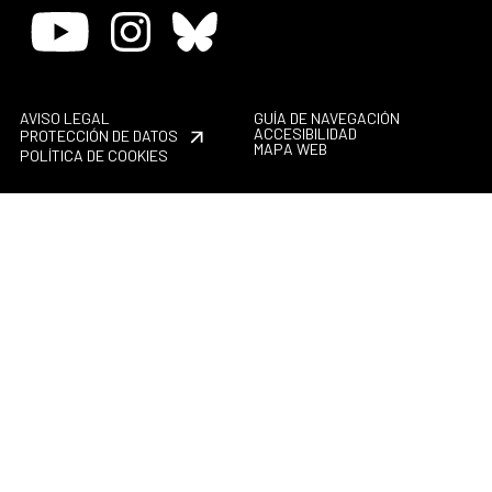
Youtube
Instagram
Bluesky
AVISO LEGAL
GUÍA DE NAVEGACIÓN
ACCESIBILIDAD
PROTECCIÓN DE DATOS
MAPA WEB
POLÍTICA DE COOKIES