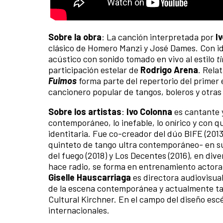
Sobre la obra
: La canción interpretada por
Iv
clásico de Homero Manzi y José Dames. Con id
acústico con sonido tomado en vivo al estilo
t
participación estelar de
Rodrigo Arena
. Rela
Fuimos
forma parte del repertorio del primer 
cancionero popular de tangos, boleros y otras
Sobre los artistas
:
Ivo Colonna
es cantante y
contemporáneo, lo inefable, lo onírico y con q
identitaria. Fue co-creador del dúo BIFE (201
quinteto de tango ultra contemporáneo- en su 
del fuego (2018) y Los Decentes (2016), en div
hace radio, se forma en entrenamiento actoral,
Giselle Hauscarriaga
es directora audiovisual
de la escena contemporánea y actualmente ta
Cultural Kirchner. En el campo del diseño escé
internacionales.