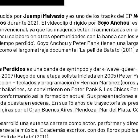
ucida por
Juampi Malvasio
y es uno de los tracks del EP
N
dos
durante 2021. El videoclip dirigido por
Goyo Anchou
, e
onvencional, ya que las imágenes están fragmentadas en la
hou colaboró en otras oportunidades con la banda con los 
tiempo perdido'. Goyo Anchou y Peter Pank tienen una larg
como el largometraje documental 'La peli de Batato' (2011) s
s Perdidos
es una banda de synthpop y dark-wave-queer-
 2007 (luego de una etapa solista iniciada en 2005) Peter P
cción - teclados y programación) y Hernán Martínez (coros 
 bailarines, se convirtieron en Peter Pank & Los Chicos Pe
 conformando así la formación actual. Sus presentaciones e
ada puesta en escena. En sus 15 años de trayectoria se pre
 giras por el Gran Buenos Aires, Mendoza, Mar del Plata, C
sarrolló una extensa carrera como actor, performer y dire
arse a la música. Es además escritor, con dos libros public
eli de Batato' (2011).