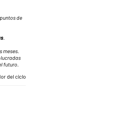
 puntos de
as
.
os meses.
olucradas
l futuro.
or del ciclo