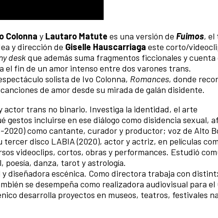
o Colonna
y
Lautaro Matute
es una versión de
Fuimos
, el
ea y dirección de
Giselle Hauscarriaga
este corto/videocli
iny desk
que además suma fragmentos ficcionales y cuenta 
ta el fin de un amor intenso entre dos varones trans.
espectáculo solista de Ivo Colonna,
Romances
, donde recor
 canciones de amor desde su mirada de galán disidente.
 actor trans no binario. Investiga la identidad, el arte
ué gestos incluirse en ese diálogo como disidencia sexual, a
3-2020) como cantante, curador y productor; voz de Alto B
tercer disco LABIA (2020), actor y actriz, en películas com
ersos videoclips, cortos, obras y performances. Estudió co
 poesía, danza, tarot y astrología.
 y diseñadora escénica. Como directora trabaja con distint
mbién se desempeña como realizadora audiovisual para el
nico desarrolla proyectos en museos, teatros, festivales n