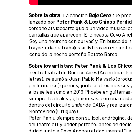
Sobre la obra
: La canción
Bajo Cero
fue prod
lanzado por
Peter Pank & Los Chicos Perdi
cercano al videoarte que a un video musical c
pantallas que aparecen. El cineasta Goyo Anc
'Soy una neurona con curvas' y 'En busca del 
trayectoria de trabajos artísticos en conjunto 
ícono de la noche porteña Batato Barea.
Sobre los artistas
:
Peter Pank & Los Chico
electroteatral de Buenos Aires (Argentina). En
letras), se sumó a Juan Pablo Malvasio (produ
performance) quienes, junto a otros músicos y
ellos se les sumó en 2019 Phoebe en guitarras
siempre teatrales y glamorosas, con una cuid
dentro del circuito
under
de CABA y realizaron
Montevideo (Uruguay).
Peter Pank, siempre con su look andrógino, de
del teatro off y under porteño, antes de dedic
dirigió junto a Goyo Anchou el documental “La P