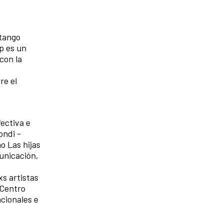
 tango
p es un
con la
re el
fectiva e
ondi -
o Las hijas
municación,
xs artistas
 Centro
acionales e