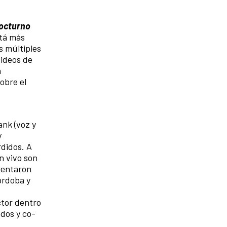
octurno
stá más
s múltiples
videos de
a
obre el
ank (voz y
y
rdidos. A
n vivo son
sentaron
órdoba y
ctor dentro
ados y co-