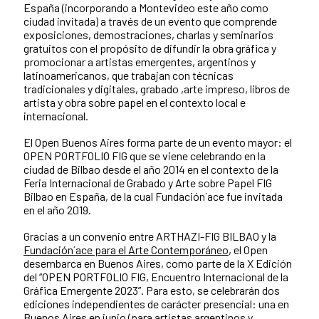
España (incorporando a Montevideo este año como
ciudad invitada) a través de un evento que comprende
exposiciones, demostraciones, charlas y seminarios
gratuitos con el propósito de difundir la obra gráfica y
promocionar a artistas emergentes, argentinos y
latinoamericanos, que trabajan con técnicas
tradicionales y digitales, grabado ,arte impreso, libros de
artista y obra sobre papel en el contexto local e
internacional.
El Open Buenos Aires forma parte de un evento mayor: el
OPEN PORTFOLIO FIG que se viene celebrando en la
ciudad de Bilbao desde el año 2014 en el contexto de la
Feria Internacional de Grabado y Arte sobre Papel FIG
Bilbao en España, de la cual Fundación´ace fue invitada
en el año 2019.
Gracias a un convenio entre ARTHAZI-FIG BILBAO y la
Fundación´ace para el Arte Contemporáneo
, el Open
desembarca en Buenos Aires, como parte de la X Edición
del “OPEN PORTFOLIO FIG, Encuentro Internacional de la
Gráfica Emergente 2023”. Para esto, se celebrarán dos
ediciones independientes de carácter presencial: una en
Buenos Aires en junio (para artistas argentinos y