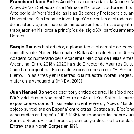
Francisca Lladó Pol
es Académica numeraria de la Academia 
Artes de “San Sebastián” de Palma de Mallorca. Doctora en Hist
Arte por la Universidad de las Islas Baleares y Profesora titular
Universidad. Sus líneas de investigación se hallan centradas en
de artistas viajeros, haciendo hincapié en los artistas argenti
trabajaron en Mallorca a principios del siglo XX, particularmen
Borges.
Sergio Baur
es historiador, diplomático e integrante del cons
consultivo del Museo Nacional de Bellas Artes de Buenos Aires
Académico numerario de la Academia Nacional de Bellas Artes
Argentina. Entre 2018 y 2020 ha sido Director de Asuntos Cultur
Cancillería argentina. Ha curado exposiciones como “El Periódi
Fierro: En las artes y en las letras” o la muestra “Norah Borges.
mujer en la vanguardia” (MNBA, 2019)
Juan Manuel Bonet
es escritor y crítico de arte. Ha sido direc
IVAM y del Museo Nacional Centro de Arte Reina Sofía. Ha cura
exposiciones como “El surrealismo entre Viejo y Nuevo Mundo”
objeto surrealista en España” entre otras. Destaca su Dicciona
vanguardias en España (1907-1936), las monografías sobre Juan
Gerardo Rueda, varios libros de poemas y el dietario La ronda de
Entrevista a Norah Borges en 1991.