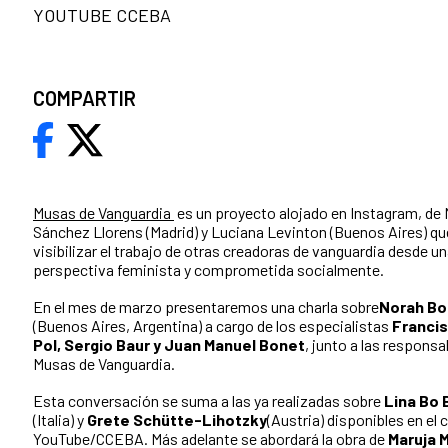
YOUTUBE CCEBA
COMPARTIR
Musas de Vanguardia
es un proyecto alojado en Instagram, de
Sánchez Llorens (Madrid) y Luciana Levinton (Buenos Aires) qu
visibilizar el trabajo de otras creadoras de vanguardia desde u
perspectiva feminista y comprometida socialmente.
En el mes de marzo presentaremos una charla sobre
Norah Bo
(Buenos Aires, Argentina) a cargo de los especialistas
Francis
Pol, Sergio Baur y Juan Manuel Bonet
, junto a las responsa
Musas de Vanguardia.
Esta conversación se suma a las ya realizadas sobre
Lina Bo 
(Italia) y
Grete Schütte-Lihotzky
(Austria) disponibles en el 
YouTube/CCEBA. Más adelante se abordará la obra de
Maruja M