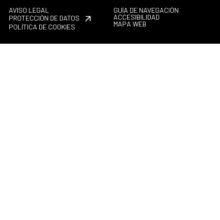
AVISO LEGAL
GUÍA DE NAVEGACIÓN
ACCESIBILIDAD
PROTECCIÓN DE DATOS
MAPA WEB
POLÍTICA DE COOKIES