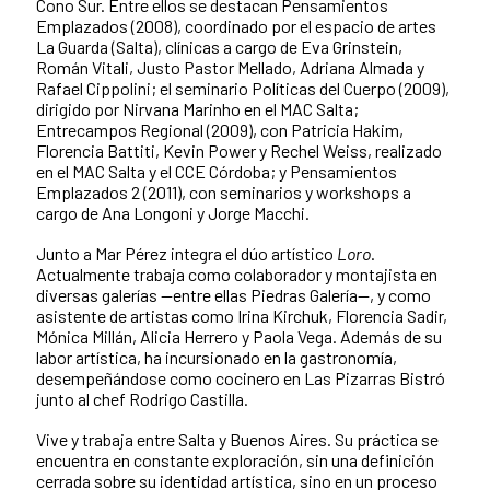
Cono Sur. Entre ellos se destacan Pensamientos
Emplazados (2008), coordinado por el espacio de artes
La Guarda (Salta), clínicas a cargo de Eva Grinstein,
Román Vitali, Justo Pastor Mellado, Adriana Almada y
Rafael Cippolini; el seminario Políticas del Cuerpo (2009),
dirigido por Nirvana Marinho en el MAC Salta;
Entrecampos Regional (2009), con Patricia Hakim,
Florencia Battiti, Kevin Power y Rechel Weiss, realizado
en el MAC Salta y el CCE Córdoba; y Pensamientos
Emplazados 2 (2011), con seminarios y workshops a
cargo de Ana Longoni y Jorge Macchi.
Junto a Mar Pérez integra el dúo artístico
Loro
.
Actualmente trabaja como colaborador y montajista en
diversas galerías —entre ellas Piedras Galería—, y como
asistente de artistas como Irina Kirchuk, Florencia Sadir,
Mónica Millán, Alicia Herrero y Paola Vega. Además de su
labor artística, ha incursionado en la gastronomía,
desempeñándose como cocinero en Las Pizarras Bistró
junto al chef Rodrigo Castilla.
Vive y trabaja entre Salta y Buenos Aires. Su práctica se
encuentra en constante exploración, sin una definición
cerrada sobre su identidad artística, sino en un proceso