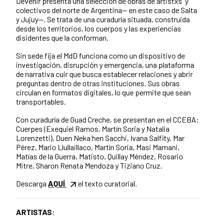
Devenir presenta una selección de obras de artistxs y
colectivos del norte de Argentina— en este caso de Salta
y Jujuy—. Se trata de una curaduría situada, construida
desde los territorios, los cuerpos y las experiencias
disidentes que la conforman.
Sin sede fija el MdD funciona como un dispositivo de
investigación, disrupción y emergencia, una plataforma
de narrativa cuir que busca establecer relaciones y abrir
preguntas dentro de otras instituciones. Sus obras
circulan en formatos digitales, lo que permite que sean
transportables.
Con curaduría de Guad Creche, se presentan en el CCEBA:
Cuerpes (Exequiel Ramos, Martín Soria y Natalia
Lorenzetti), Duen Neka`hen Sacchi, Ivana Salfity, Mar
Pérez, Mario Llullaillaco, Martín Soria, Masi Mamani,
Matías de la Guerra, Matisto, Quillay Méndez, Rosario
Mitre, Sharon Renata Mendoza y Tiziano Cruz.
Descarga
AQUÍ
el texto curatorial.
ARTISTAS: