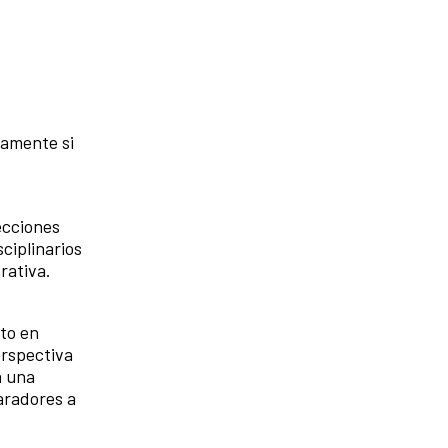
camente si
ecciones
sciplinarios
rativa.
to en
erspectiva
a una
aradores a