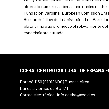
obtenido numerosas becas nacionales e inter
Fundación Carolina, European Comission Er
Research fellow de la Universidad de Barcelon
plataforma que promueve el relevamiento del b
conocimiento situado.
CCEBA | CENTRO CULTURAL DE ESPAÑA E
Paraná 1159 (C1018ADC) Buenos Aires
Lunes a viernes de 9 a 17 h
Correo electrónico: info.cceba@aecid.es