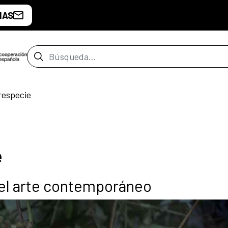
IAS
Barra de búsqueda
respecie
e
n el arte contemporáneo