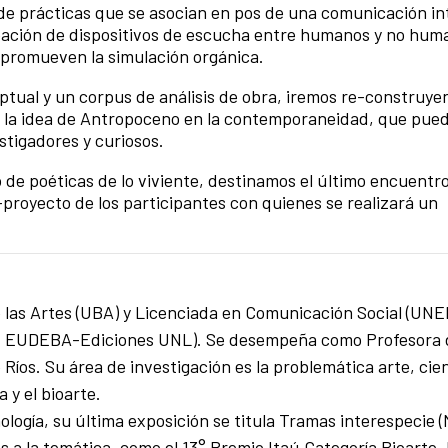
 de prácticas que se asocian en pos de una comunicación in
creación de dispositivos de escucha entre humanos y no huma
e promueven la simulación orgánica.
ptual y un corpus de análisis de obra, iremos re-construye
 la idea de Antropoceno en la contemporaneidad, que pued
stigadores y curiosos.
o de poéticas de lo viviente, destinamos el último encuentro
s-proyecto de los participantes con quienes se realizará un
de las Artes (UBA) y Licenciada en Comunicación Social (UNE
2020, EUDEBA-Ediciones UNL). Se desempeña como Profesora
Ríos. Su área de investigación es la problemática arte, cien
a y el bioarte.
nología, su última exposición se titula Tramas interespeci
 a la temática, como el 13° Premio Itaú Categoría Bioarte.