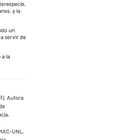
terespecie,
nos, y la
ndo un
a servir de
 a la
R). Autora
 de
cia,
e (MAC-UNL,
 Ha