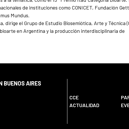
nacionales de instituciones como CONICET, Fundación Gett
asmus Mundus.
a, dirige el Grupo de Estudio Biosemiótica, Arte y Técnica 
ioarte en Argentina y la producción interdisciplinaria de
N BUENOS AIRES
CCE
PA
ACTUALIDAD
EV