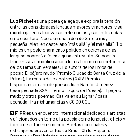
Luz Pichel
es una poeta gallega que explora la tensión
entre las consideradas lenguas mayores y menores, y su
mundo gallego alcanza sus referencias y sus influencias
en la escritura. Nació en una aldea de Galicia muy
pequeña, Alén, en castellano "más allá" y "el más allá". "Lo
mío es un posicionamiento político en defensa de las
lenguas pobres”, dijo en alguna entrevista. Su poesía
fronteriza y simbólica acuna lo rural como una metonimia
de los temas universales. Es autora de los libros de
poesía El pájaro mudo (Premio Ciudad de Santa Cruz de la
Palma), La marca de los potros (XXIV Premio
hispanoamericano de poesía Juan Ramón Jiménez),
Casa pechada XXVI Premio Esquío de Poesía), El pájaro
mudo y otros poemas, Cativa en su lughar / casa
pechada, Tra(n)shumancias y CO CO COU.
El FIPR
es un encuentro internacional dedicado a artistas
y aficionados en torno a la poesía como lenguaje, oficio y
forma de estar en el mundo. Poetas nacionales y
extranjeros provenientes de Brasil, Chile, España,
Paraguay y Perú brindan lecturas, charlas y entrevistas