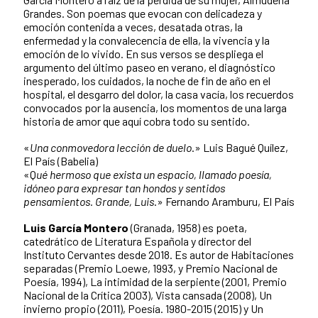
Grandes. Son poemas que evocan con delicadeza y
emoción contenida a veces, desatada otras, la
enfermedad y la convalecencia de ella, la vivencia y la
emoción de lo vivido. En sus versos se despliega el
argumento del último paseo en verano, el diagnóstico
inesperado, los cuidados, la noche de fin de año en el
hospital, el desgarro del dolor, la casa vacía, los recuerdos
convocados por la ausencia, los momentos de una larga
historia de amor que aquí cobra todo su sentido.
«
Una conmovedora lección de duelo
.» Luis Bagué Quílez,
El País (Babelia)
«Q
ué hermoso que exista un espacio, llamado poesía,
idóneo para expresar tan hondos y sentidos
pensamientos. Grande, Luis
.» Fernando Aramburu, El País
Luis García Montero
(Granada, 1958) es poeta,
catedrático de Literatura Española y director del
Instituto Cervantes desde 2018. Es autor de Habitaciones
separadas (Premio Loewe, 1993, y Premio Nacional de
Poesía, 1994), La intimidad de la serpiente (2001, Premio
Nacional de la Crítica 2003), Vista cansada (2008), Un
invierno propio (2011), Poesía. 1980-2015 (2015) y Un