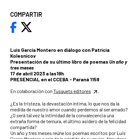
COMPARTIR
Luis García Montero en diálogo con Patricia
Kolesnicov
Presentación de su último libro de poemas
Un año y
tres meses
17 de abril 2023 a las19h
PRESENCIAL en el CCEBA - Paraná 1159
En colaboración con
Tusquets editores
.
¿Es la tristeza, la devastación íntima, lo que nos da la
medida de nuestro amor cuando perdemos al ser amado?
¿O será tal vez la intimidad de la convalecencia una
extraña forma de ternura, el último asidero de la felicidad
compartida?
Un año y tres meses reúne los poemas escritos por Luis
García Montero a raíz de la pérdida de su mujer, Almudena