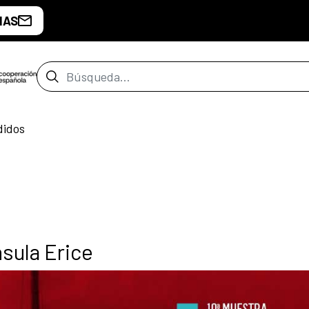
IAS
Barra de búsqueda
didos
sula Erice