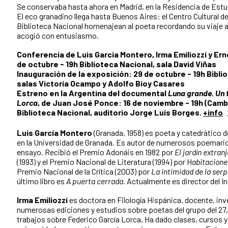
Se conservaba hasta ahora en Madrid, en la Residencia de Estu
El eco granadino llega hasta Buenos Aires: el Centro Cultural d
Biblioteca Nacional homenajean al poeta recordando su viaje a
acogió con entusiasmo.
Conferencia de Luis García Montero, Irma Emiliozzi y Er
de octubre - 19h Biblioteca Nacional, sala David Viñas
Inauguración de la exposición: 29 de octubre - 19h Bibli
salas Victoria Ocampo y Adolfo Bioy Casares
Estreno en la Argentina del documental
Luna grande. Un 
Lorca
, de Juan José Ponce: 16 de noviembre - 19h (Camb
Biblioteca Nacional, auditorio Jorge Luis Borges.
+info
Luis García Montero
(Granada, 1958) es poeta y catedrático 
en la Universidad de Granada. Es autor de numerosos poemarios
ensayo. Recibió el Premio Adonáis en 1982 por
El jardín extran
(1993) y el Premio Nacional de Literatura (1994) por H
abitacione
Premio Nacional de la Crítica (2003) por
La intimidad de la ser
último libro es
A puerta cerrada
. Actualmente es director del I
Irma Emiliozzi
es doctora en Filología Hispánica, docente, in
numerosas ediciones y estudios sobre poetas del grupo del 27,
trabajos sobre Federico García Lorca. Ha dado clases, cursos 