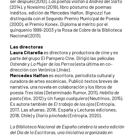
ser después
(2010),
Las poetas visitan a Andrea del Sarto
(2014), y
Novísim
o (2019), libro póstumo de poemas
inéditos, edición de Mercedes Halfon. Bignozzi fue
distinguida con el Segundo Premio Municipal de Poesía
(2000), el Premio Konex, Diploma al mérito por el
quinquenio 1999-2003 y la Rosa de Cobre de la Biblioteca
Nacional (2013).
Las directoras
Laura Citarella
es directora y productora de cine y es
parte del grupo El Pampero Cine. Dirigió las películas
Ostende
y
La Mujer de los Perros
(esta última en co-
dirección con Verónica Llinás).
Mercedes Halfon
es escritora, periodista cultural y
curadora de artes escénicas. Publicó textos breves de
narrativa, una novela en colaboración y los libros de
poesía
Tres Isla
s (Determinado Rumor, 2011),
Hebilla de
pasto
(Vox, 2012) y
Un fuego cualquiera
(Neutrinos, 2015).
Es autora también de
El trabajo de los ojos
(Entropia,
2017, Las afueras, 2018, España y Lecturas ediciones,
2018, Chile) y
Diario pinchado
(Entropia, 2020).
La Biblioteca Nacional de España celebra la sexta edición
del Día de la Escritoras, una iniciativa organizada en