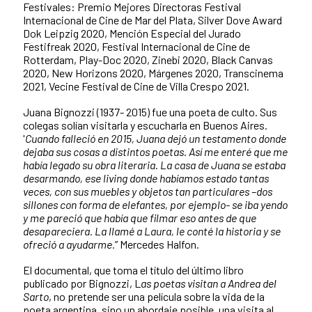
Festivales: Premio Mejores Directoras Festival
Internacional de Cine de Mar del Plata, Silver Dove Award
Dok Leipzig 2020, Mención Especial del Jurado
Festifreak 2020, Festival Internacional de Cine de
Rotterdam, Play-Doc 2020, Zinebi 2020, Black Canvas
2020, New Horizons 2020, Márgenes 2020, Transcinema
2021, Vecine Festival de Cine de Villa Crespo 2021.
Juana Bignozzi (1937- 2015) fue una poeta de culto. Sus
colegas solían visitarla y escucharla en Buenos Aires.
'
Cuando falleció en 2015, Juana dejó un testamento donde
dejaba sus cosas a distintos poetas. Así me enteré que me
había legado su obra literaria. La casa de Juana se estaba
desarmando, ese living donde habíamos estado tantas
veces, con sus muebles y objetos tan particulares –dos
sillones con forma de elefantes, por ejemplo- se iba yendo
y me pareció que había que filmar eso antes de que
desapareciera. La llamé a Laura, le conté la historia y se
ofreció a ayudarme.
” Mercedes Halfon.
El documental, que toma el título del último libro
publicado por Bignozzi, L
as poetas visitan a Andrea del
Sarto
, no pretende ser una película sobre la vida de la
poeta argentina, sino un abordaje posible, una visita al