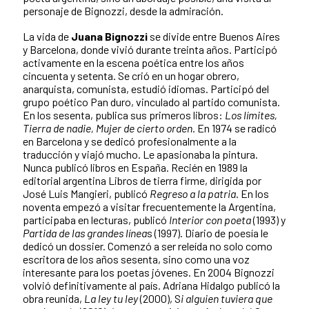
personaje de Bignozzi, desde la admiración.
La vida de
Juana Bignozzi
se divide entre Buenos Aires
y Barcelona, donde vivió durante treinta años. Participó
activamente en la escena poética entre los años
cincuenta y setenta. Se crió en un hogar obrero,
anarquista, comunista, estudió idiomas. Participó del
grupo poético Pan duro, vinculado al partido comunista.
En los sesenta, publica sus primeros libros:
Los límites,
Tierra de nadie, Mujer de cierto orden
. En 1974 se radicó
en Barcelona y se dedicó profesionalmente a la
traducción y viajó mucho. Le apasionaba la pintura.
Nunca publicó libros en España. Recién en 1989 la
editorial argentina Libros de tierra firme, dirigida por
José Luis Mangieri, publicó
Regreso a la patria
. En los
noventa empezó a visitar frecuentemente la Argentina,
participaba en lecturas, publicó
Interior con poeta
(1993) y
Partida de las grandes línea
s (1997). Diario de poesía le
dedicó un dossier. Comenzó a ser releída no solo como
escritora de los años sesenta, sino como una voz
interesante para los poetas jóvenes. En 2004 Bignozzi
volvió definitivamente al país. Adriana Hidalgo publicó la
obra reunida,
La ley tu ley
(2000), S
i alguien tuviera que