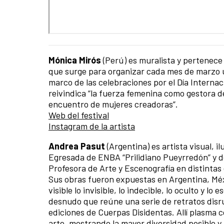
Mónica Mirós
(Perú) es muralista y pertenece 
que surge para organizar cada mes de marzo un 
marco de las celebraciones por el Día Internaci
reivindica “la fuerza femenina como gestora 
encuentro de mujeres creadoras”.
Web del festival
Instagram de la artista
Andrea Pasut
(Argentina) es artista visual, i
Egresada de ENBA “Prilidiano Pueyrredón” y de
Profesora de Arte y Escenografía en distintas 
Sus obras fueron expuestas en Argentina, Méxi
visible lo invisible, lo indecible, lo oculto y lo
desnudo que reúne una serie de retratos disru
ediciones de Cuerpas Disidentas. Allí plasma 
arte, mostrando la mayor diversidad posible y