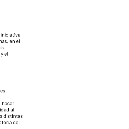
iniciativa
nas, en el
as
y el
 es
e hacer
idad al
s distintas
toria del