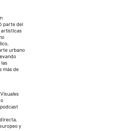
on
ó parte del
 artísticas
smo
ico,
 arte urbano
llevando
 las
os más de
 Visuales
do
e podcast
directa.
 europeo y