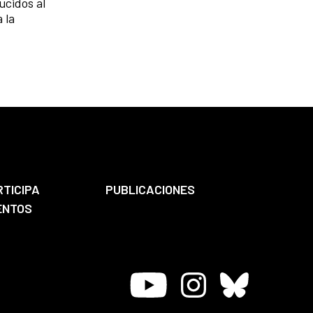
ucidos al
 la
RTICIPA
PUBLICACIONES
ENTOS
Youtube
Instagram
Bluesky