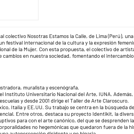
al colectivo Nosotras Estamos la Calle, de Lima (Perú), una 
festival internacional de la cultura y la expresión femeni
onal de la Mujer. Con esta propuesta, el colectivo de artist
de cambios en nuestra sociedad, fomentando el intercambio 
lustradora, muralista y escenógrafa.
l Instituto Universitario Nacional del Arte, IUNA. Además,
escuelas y desde 2001 dirige el Taller de Arte Claroscuro.
co, Italia y EE.UU. Su trabajo se centra en la búsqueda d
 esencial. Entre otros, destaca su proyecto Identikit, la divers
ptivos para con el arte canónico, del que se desprenden la
corporalidades no hegemónicas que quedaron fuera de la his
 una autopercepción disidente y no binaria.