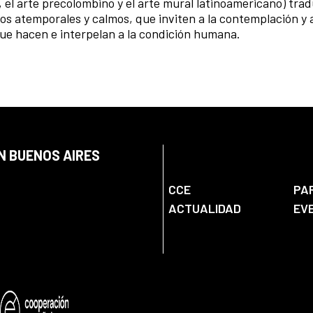
, el arte precolombino y el arte mural latinoamericano) trad
ios atemporales y calmos, que inviten a la contemplación y a
que hacen e interpelan a la condición humana.
N BUENOS AIRES
CCE
PA
ACTUALIDAD
EV