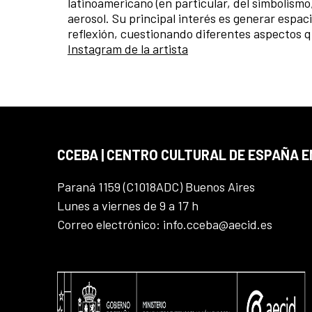
latinoamericano (en particular, del simbolismo
aerosol. Su principal interés es generar espac
reflexión, cuestionando diferentes aspectos 
Instagram de la artista
CCEBA | CENTRO CULTURAL DE ESPAÑA E
Paraná 1159 (C1018ADC) Buenos Aires
Lunes a viernes de 9 a 17 h
Correo electrónico: info.cceba@aecid.es