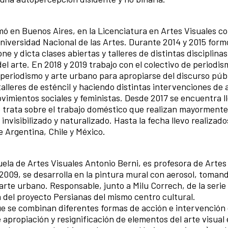
mó en Buenos Aires, en la Licenciatura en Artes Visuales c
niversidad Nacional de las Artes. Durante 2014 y 2015 form
e y dicta clases abiertas y talleres de distintas disciplinas
del arte. En 2018 y 2019 trabajo con el colectivo de periodi
periodismo y arte urbano para apropiarse del discurso públ
 talleres de esténcil y haciendo distintas intervenciones de
ovimientos sociales y feministas. Desde 2017 se encuentra 
 trata sobre el trabajo doméstico que realizan mayormente
invisibilizado y naturalizado. Hasta la fecha llevo realizad
e Argentina, Chile y México.
uela de Artes Visuales Antonio Berni, es profesora de Artes
2009, se desarrolla en la pintura mural con aerosol, toman
arte urbano. Responsable, junto a Milu Correch, de la seri
 del proyecto Persianas del mismo centro cultural.
que se combinan diferentes formas de acción e intervención 
 apropiación y resignificación de elementos del arte visual