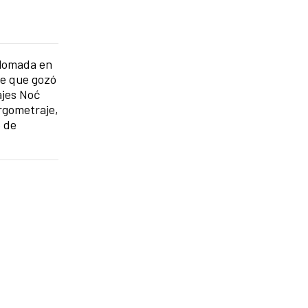
plomada en
je que gozó
ajes Noć
rgometraje,
e de