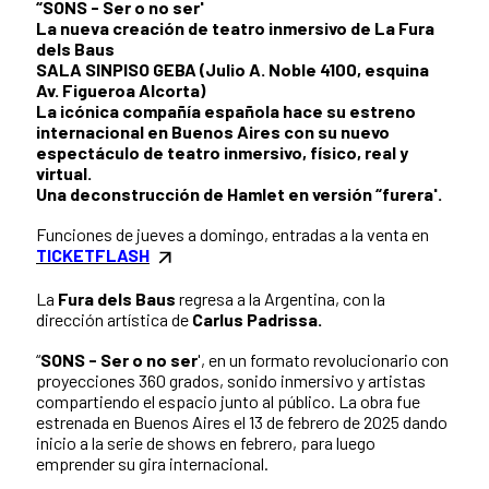
“SONS - Ser o no ser'
La nueva creación de teatro inmersivo de La Fura
dels Baus
SALA SINPISO GEBA (Julio A. Noble 4100, esquina
Av. Figueroa Alcorta)
La icónica compañía española hace su estreno
internacional en Buenos Aires con su nuevo
espectáculo de teatro inmersivo, físico, real y
virtual.
Una deconstrucción de Hamlet en versión “furera'.
Funciones de jueves a domingo, entradas a la venta en
TICKETFLASH
La
Fura dels Baus
regresa a la Argentina, con la
dirección artística de
Carlus Padrissa.
“
SONS - Ser o no ser
', en un formato revolucionario con
proyecciones 360 grados, sonido inmersivo y artistas
compartiendo el espacio junto al público. La obra fue
estrenada en Buenos Aires el 13 de febrero de 2025 dando
inicio a la serie de shows en febrero, para luego
emprender su gira internacional.