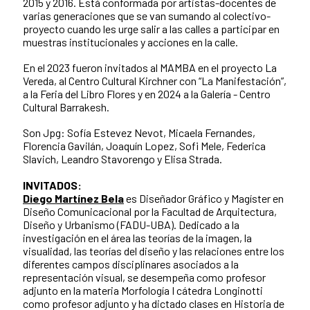
2015 y 2016. Está conformada por artistas-docentes de
varias generaciones que se van sumando al colectivo-
proyecto cuando les urge salir a las calles a participar en
muestras institucionales y acciones en la calle.
En el 2023 fueron invitados al MAMBA en el proyecto La
Vereda, al Centro Cultural Kirchner con “La Manifestación”,
a la Feria del Libro Flores y en 2024 a la Galería - Centro
Cultural Barrakesh.
Son Jpg: Sofía Estevez Nevot, Micaela Fernandes,
Florencia Gavilán, Joaquín Lopez, Sofi Mele, Federica
Slavich, Leandro Stavorengo y Elisa Strada.
INVITADOS:
Diego Martínez Bela
es Diseñador Gráfico y Magíster en
Diseño Comunicacional por la Facultad de Arquitectura,
Diseño y Urbanismo (FADU-UBA). Dedicado a la
investigación en el área las teorías de la imagen, la
visualidad, las teorías del diseño y las relaciones entre los
diferentes campos disciplinares asociados a la
representación visual, se desempeña como profesor
adjunto en la materia Morfología I cátedra Longinotti
como profesor adjunto y ha dictado clases en Historia de