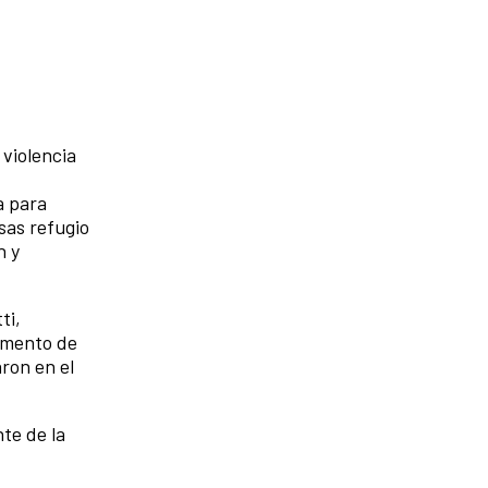
 violencia
a para
sas refugio
n y
ti,
omento de
aron en el
te de la