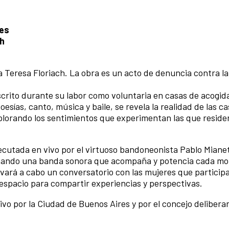
tes
0h
a Teresa Floriach. La obra es un acto de denuncia contra la
escrito durante su labor como voluntaria en casas de acogid
sías, canto, música y baile, se revela la realidad de las ca
plorando los sentimientos que experimentan las que reside
cutada en vivo por el virtuoso bandoneonista Pablo Mianet
ionando una banda sonora que acompaña y potencia cada m
llevará a cabo un conversatorio con las mujeres que particip
 espacio para compartir experiencias y perspectivas.
ivo por la Ciudad de Buenos Aires y por el concejo deliberan