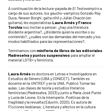
A continuación de la lectura-payada de
El Testovampiro
a
cargo de sus autores, los gaucho-vampiros Gonzalo Ray
Duca, Newen Borghi, gaita nihil y Julián Chacón (en
guitarra), les especialistas
Laura Arnés y Franco
Torchia
nos invitan a pensar: ¿hay una literatura
disidente argentina?, ¿disidente quien la escribe o su
contenido?, ¿cuáles son las demandas del mercado y los
modos habilitados para las representaciones?.
Terminamos con
miniferia de libros de las editoriales
Madreselva y puntos suspensivos
para ampliar el
material LGTB+ y feminista.
Laura Arnés
es doctora en Letras e investigadora en
Estudios de Género (UBA y CONICET). También es
docente en la UNTREF y en la UNA. Publicó Tomar las
aulas. Las clases de teoría y estudios literarios
feministas (Madreselva, 2023) y junto a María José Punte
y Lucía de Leone, En la intemperie. Poéticas de la
fragilidad y la revuelta (Eduvim, 2020). Es autora de
Ficciones lesbianas. Literatura y afectos en la cultura