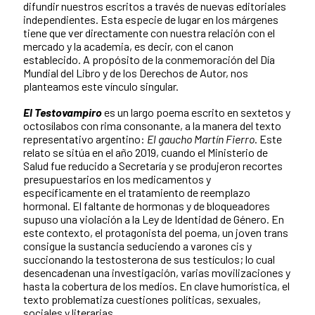
difundir nuestros escritos a través de nuevas editoriales
independientes. Esta especie de lugar en los márgenes
tiene que ver directamente con nuestra relación con el
mercado y la academia, es decir, con el canon
establecido. A propósito de la conmemoración del Día
Mundial del Libro y de los Derechos de Autor, nos
planteamos este vínculo singular.
El Testovampiro
es un largo poema escrito en sextetos y
octosílabos con rima consonante, a la manera del texto
representativo argentino:
El gaucho Martín Fierro
. Este
relato se sitúa en el año 2019, cuando el Ministerio de
Salud fue reducido a Secretaría y se produjeron recortes
presupuestarios en los medicamentos y
específicamente en el tratamiento de reemplazo
hormonal. El faltante de hormonas y de bloqueadores
supuso una violación a la Ley de Identidad de Género. En
este contexto, el protagonista del poema, un joven trans
consigue la sustancia seduciendo a varones cis y
succionando la testosterona de sus testículos; lo cual
desencadenan una investigación, varias movilizaciones y
hasta la cobertura de los medios. En clave humorística, el
texto problematiza cuestiones políticas, sexuales,
sociales y literarias.