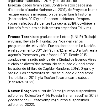
argentina (Madreselva, 2016) y co-editora de
Bisexualidades feministas. Contra-relatos desde una
disidencia situada (Madreselva, 2019), de Proyecto Num:
recuperemos la imaginación para cambiar la historia
(Madreselva, 2017) y de Escenas lesbianas. tiempos,
voces y afectos disidentes (La cebra, 2019). Co-dirige la
Historia feminista de la literatura argentina (Eduvim).
Franco Torchia
es graduado en Letras (UNLP). Trabajó
en Clarín, Revista Ñ, Fundación Proa y en varios
programas de televisión. Fue colaborador en La Nación,
en el suplemento SOY de Página/12, en el ElDiarioAr, en la
Agencia Presentes y en Infobae LGBT. Desde 2013
conduce en la radio pública de la Ciudad de Buenos Aires
el ciclo de diversidad sexual No se puede vivir del amor.
Es autor de El libro de Cupido (Random, 2014), Orgullo y
barullo. Las entrevistas de “No se puede vivir del amor”
(Indie Libros, 2019) y la ficción Te arrancan la cabeza
(Mansalva, 2022).
Newen Borghi
es autor de Cisma (puntos suspensivos
ediciones, Colección PTM: Poesía Transmasculina, 2019)
y coautor de El Testovampiro (puntos suspensivos
ediciones, 2022).