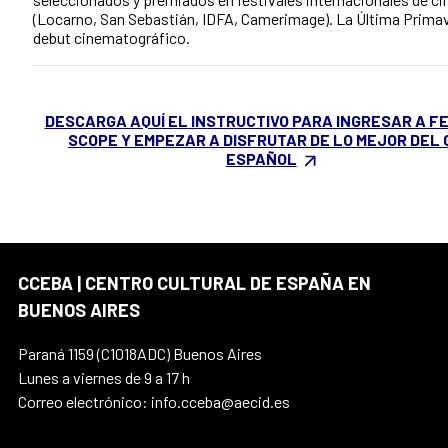
(Locarno, San Sebastián, IDFA, Camerimage). La Última Primav
debut cinematográfico.
DESCARGA AQUÍ EL INSTRUCTIVO PARA INGRESAR A F
SCOPE Y EMPEZAR A DISFRUTAR DE LO MEJOR DEL 
ESPAÑOL
CCEBA | CENTRO CULTURAL DE ESPAÑA EN
BUENOS AIRES
Paraná 1159 (C1018ADC) Buenos Aires
Lunes a viernes de 9 a 17 h
Correo electrónico: info.cceba@aecid.es