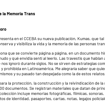
de la Memoria Trans
foro
presenta en el CCEBA su nueva publicación, Kumas, que tal
nserva y visibiliza la vida y la memoria de las personas tran
rsona que se convierte página a página, en un documento hi
udo y qué envidia sentí al leerlo. Las travestis que hablan 
 nos ignoró durante siglos. No se sirven de estrategias co
a y prohibida en Latinoamérica. Me alegraría saber que quie
í mismos y su pasado tan despejada como la de estos relatos
ara la protección, la construcción y la reivindicación de l
00 documentos. Se registran materiales que datan de princ
 colección incluye memorias fotográficas, fílmicas, sonoras,
s de identidad, pasaportes, cartas, notas, legajos policial