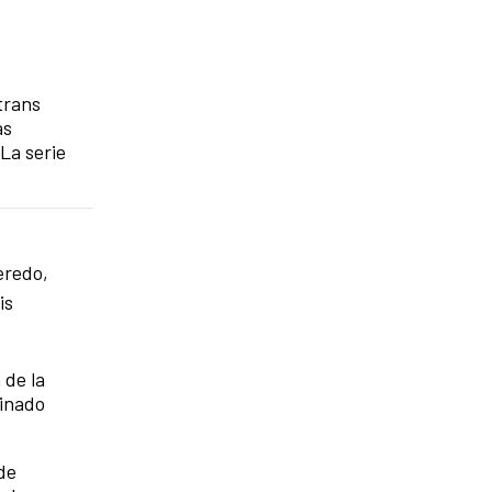
trans
as
La serie
eredo,
is
 de la
ginado
de