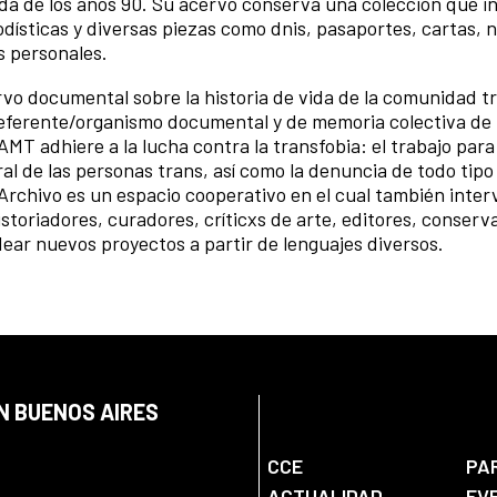
cada de los años 90. Su acervo conserva una colección que i
odísticas y diversas piezas como dnis, pasaportes, cartas, 
os personales.
rvo documental sobre la historia de vida de la comunidad t
referente/organismo documental y de memoria colectiva de 
MT adhiere a la lucha contra la transfobia: el trabajo para
ral de las personas trans, así como la denuncia de todo tipo
el Archivo es un espacio cooperativo en el cual también inte
 historiadores, curadores, críticxs de arte, editores, conserv
dear nuevos proyectos a partir de lenguajes diversos.
N BUENOS AIRES
CCE
PA
ACTUALIDAD
EV