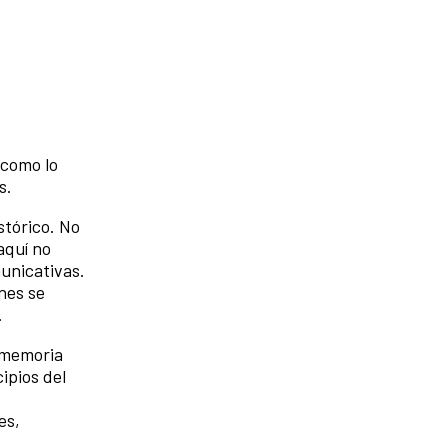
 como lo
s.
stórico. No
aquí no
municativas.
nes se
.
a memoria
ipios del
es,