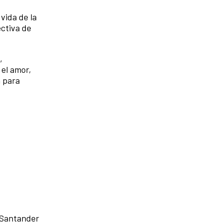
vida de la
ctiva de
,
 el amor,
n para
n Santander