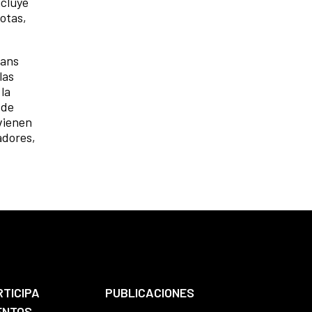
ncluye
notas,
rans
las
 la
 de
rvienen
adores,
RTICIPA
PUBLICACIONES
ENTOS