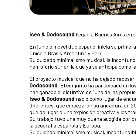
Iseo & Dodosound
llegan a Buenos Aires en s
En junio el novel dúo español inicia su primer
único a Brasil, Argentina y Perú.
Su cuidado minimalismo musical, la inconfundib
hemisferio sur en la que ya se anticipa como l
El proyecto musical que no ha dejado reposar 
Dodosound
. El conjunto ha participado en lo
han ganado el distintivo de “una de las propue
Iseo & Dodosound
nació como lugar de encue
diferentes, que empezaron su andadura en 201
que da lugar a una explosión creativa y los t
Su trabajo tuvo una muy buena acogida por par
la geografía española y Europa.
Su cuidado minimalismo musical, inconfundibl