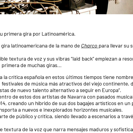
u primera gira por Latinoamérica.
a gira latinoamericana de la mano de
Charco
para llevar su 
le textura de voz y sus vibras “laid back” empiezan a reso
a primera de muchas giras...
a la crítica española en estos últimos tiempos tiene nombr
s festivales de música más atractivos del viejo continente,
stas de nuevo talento alternativo a seguir en Europa”.
ntro de estos dos artistas de Navarra con pasados musica
4, creando un híbrido de sus dos bagajes artísticos en un
ransporta a nuevos e inexplorados horizontes musicales.
te de público y crítica, siendo llevado a escenarios a trav
e textura de la voz que narra mensajes maduros y sofistic