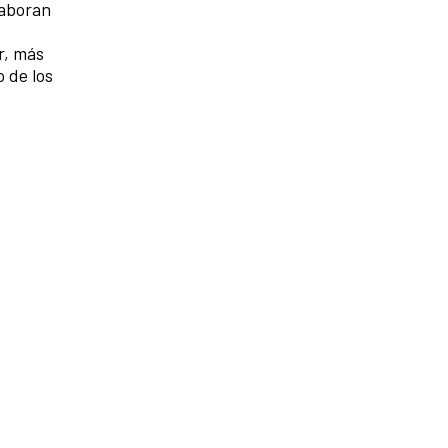
laboran
r, más
 de los