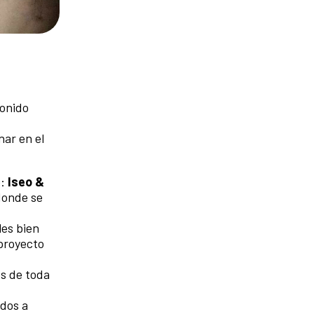
sonido
nar en el
e:
Iseo &
 donde se
les bien
 proyecto
és de toda
ados a