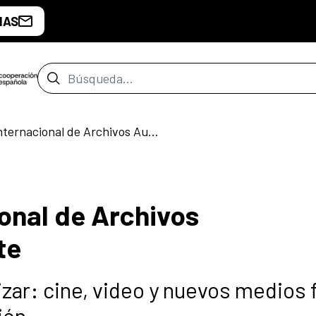
IAS
Barra de búsqueda
I Congreso Internacional de Archivos Audiovisuales de Arte
ional de Archivos
te
lizar: cine, video y nuevos medios 
ión