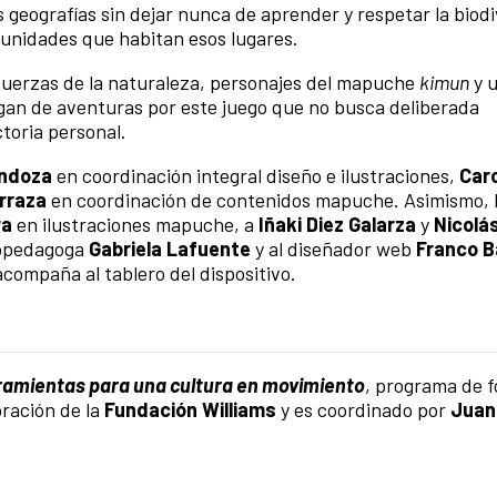
geografías sin dejar nunca de aprender y respetar la biod
munidades que habitan esos lugares.
 fuerzas de la naturaleza, personajes del mapuche
kimun
y u
lgan de aventuras por este juego que no busca deliberada
ctoria personal.
endoza
en coordinación integral diseño e ilustraciones,
Caro
rraza
en coordinación de contenidos mapuche. Asimismo, 
ra
en ilustraciones mapuche, a
Iñaki Diez Galarza
y
Nicolá
icopedagoga
Gabriela Lafuente
y al diseñador web
Franco B
acompaña al tablero del dispositivo.
amientas para una cultura en movimiento
, programa de 
ración de la
Fundación Williams
y es coordinado por
Juan