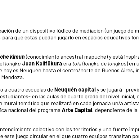
ación de un dispositivo lúdico de mediación (un juego de 
s, para que éstas puedan jugarlo en espacios educativos for
che kimun
(conocimiento ancestral mapuche) y está inspir
 el
longko
Juan Kallfükura
era
toki
(
longko
de
longkos
) en 
ue hoy es Neuquén hasta el centro/norte de Buenos Aires, 
e Mendoza.
do a cuatro escuelas de
Neuquén capital
y se jugará -previ
studiantes- en las aulas de cuarto grado del nivel inicial,
un mural temático que realizará en cada jornada un/a artista
ica nacional del programa
Arte Capital
, dependiente de la
entendimiento colectivo con los territorios y una fuerte im
de este juego circular en el que cuatro equipos transitan po