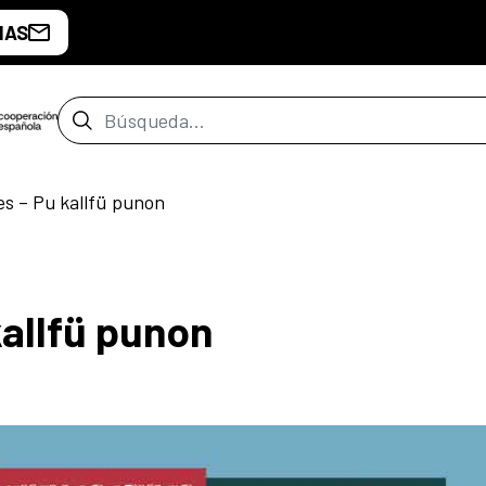
IAS
Barra de búsqueda
es – Pu kallfü punon
kallfü punon