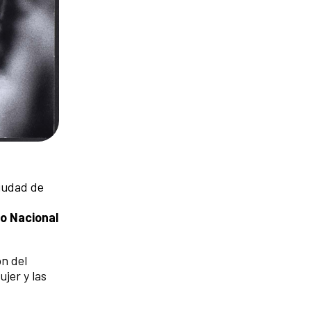
Ciudad de
o Nacional
ón del
jer y las