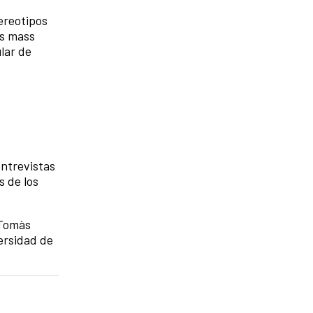
ereotipos
os mass
lar de
entrevistas
s de los
 Tomàs
versidad de