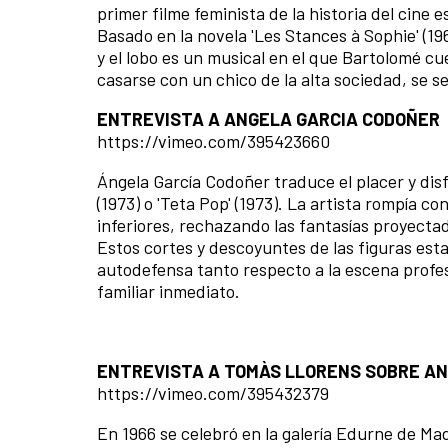
primer filme feminista de la historia del cine e
Basado en la novela 'Les Stances à Sophie' (19
y el lobo es un musical en el que Bartolomé cu
casarse con un chico de la alta sociedad, se s
ENTREVISTA A ANGELA GARCIA CODOÑER
https://vimeo.com/395423660
Ángela García Codoñer traduce el placer y dis
(1973) o 'Teta Pop' (1973). La artista rompía c
inferiores, rechazando las fantasías proyectad
Estos cortes y descoyuntes de las figuras est
autodefensa tanto respecto a la escena profesi
familiar inmediato.
ENTREVISTA A TOMÀS LLORENS SOBRE ANA 
https://vimeo.com/395432379
En 1966 se celebró en la galería Edurne de Mad