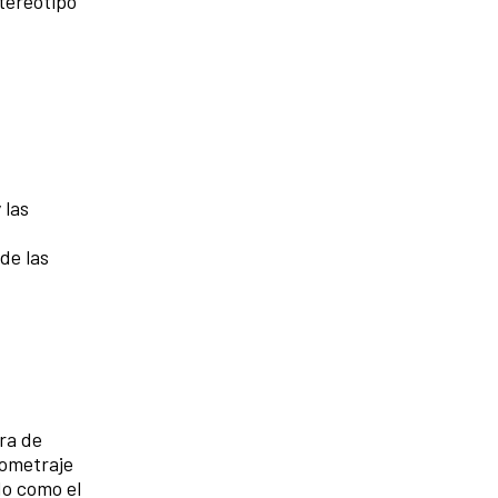
tereotipo
 las
 de las
era de
tometraje
do como el