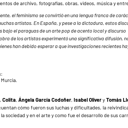
ntos de archivo, fotografías, obras, videos, música y entre
iente, el feminismo se convirtió en una lengua franca de carác
 muchas artistas. En España, y pese a la dictadura, estos disc
s bajo el paraguas de un arte pop de acento local y discurso
bra de los artistas experimentó una significativa difusión, n
ienes han debido esperar a que investigaciones recientes h
s:
 Murcia.
,
Colita
,
Ángela García Codoñer
,
Isabel Oliver
y
Tomàs Ll
cuentan cómo fueron sus luchas y dificultades, la reivindic
 la sociedad y en el arte y como fue el desarrollo de sus car