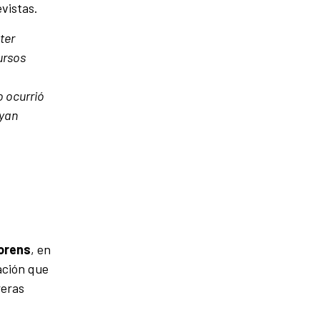
vistas.
ter
ursos
o ocurrió
ayan
orens
, en
ación que
reras