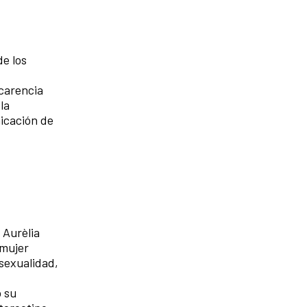
de los
 carencia
la
icación de
 Aurèlia
 mujer
 sexualidad,
o su