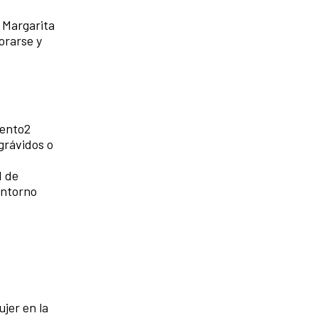
, Margarita
orarse y
mento2
ngrávidos o
d de
entorno
ujer en la