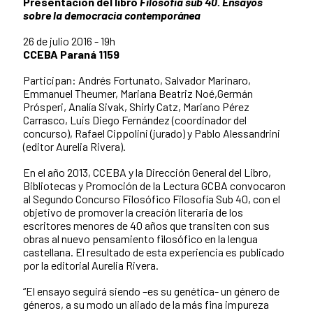
Presentación del libro
Filosofía sub 40. Ensayos
sobre la democracia contemporánea
26 de julio 2016 - 19h
CCEBA Paraná 1159
Participan: Andrés Fortunato, Salvador Marinaro,
Emmanuel Theumer, Mariana Beatriz Noé,Germán
Prósperi, Analía Sivak, Shirly Catz, Mariano Pérez
Carrasco, Luis Diego Fernández (coordinador del
concurso), Rafael Cippolini (jurado) y Pablo Alessandrini
(editor Aurelia Rivera).
En el año 2013, CCEBA y la Dirección General del Libro,
Bibliotecas y Promoción de la Lectura GCBA convocaron
al Segundo Concurso Filosófico Filosofía Sub 40, con el
objetivo de promover la creación literaria de los
escritores menores de 40 años que transiten con sus
obras al nuevo pensamiento filosófico en la lengua
castellana. El resultado de esta experiencia es publicado
por la editorial Aurelia Rivera.
“El ensayo seguirá siendo –es su genética- un género de
géneros, a su modo un aliado de la más fina impureza