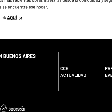
sus más recientes obras maestras desde la comodidad y seg
ra se encuentre ese hogar.
lick
AQUÍ
N BUENOS AIRES
CCE
PA
ACTUALIDAD
EV