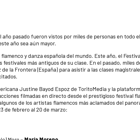
el año pasado fueron vistos por miles de personas en todo e
 este año sea aún mayor.
de flamenco y danza española del mundo. Este año, el Festiva
os festivales más antiguos de su clase. En el pasado, miles d
de la Frontera (España) para asistir a las clases magistral
citados.
ericana Justine Bayod Espoz de ToritoMedia y la platafor
iones filmadas en directo desde el prestigioso festival f
 algunos de los artistas flamencos más aclamados del pano
23 de febrero al 20 de marzo:
No) More
–
María Moreno