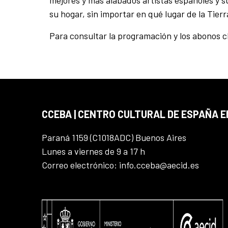
mejores y más alabados artistas españoles y 
su hogar, sin importar en qué lugar de la Tier
Para consultar la programación y los abonos c
CCEBA | CENTRO CULTURAL DE ESPAÑA E
Paraná 1159 (C1018ADC) Buenos Aires
Lunes a viernes de 9 a 17 h
Correo electrónico: info.cceba@aecid.es