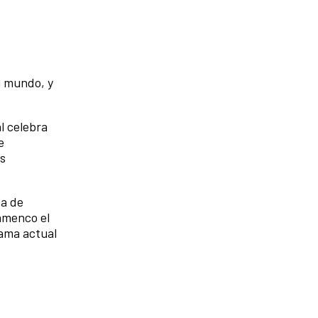
l mundo, y
l celebra
e
es
ma de
lamenco el
rama actual