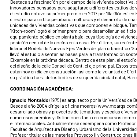
Destaca su fascinación por el campo de la vivienda colectiva,
innovadores pensados para adaptarse a diferentes estilos de 
el estudio obtuvo su primer premio en 2017 por 'Illa Glòries' en
director para un bloque urbano multiusos y el desarrollo de una 
unidades de viviendas colectivas que componen el bloque. Ta
'Kitch-room' logró el primer premio para desarrollar un edifici
equipamiento público en planta baja, cuya tipología de vivienda
posición central de la cocina en la casa. Por último, su recient
liderar el Modelo de Nuevos Ejes Verdes del plan urbanístico 'Su
llevó al estudio a sentar las bases para la transformación soste
Eixample en la próxima década. Dentro de este plan, el estud
del diseño de la calle Consell de Cent, el eje principal. Estos t
están hoy en día en construcción, así como la voluntad de Cier
su práctica fuera de los límites de su querida ciudad natal, Bar
COORDINACIÓN ACADÉMICA:
Ignacio Montaldo
(1975) es arquitecto por la Universidad de 
Desde el año 2004 dirige la oficina moarqs (www.moarqs.com)
desarrollado obras y proyectos de temáticas y escalas diversa
numerosos premios y distinciones tanto en concursos como e
e internacionales. Actualmente se desempeña como Profesor A
Facultad de Arquitectura Diseño y Urbanismo de la Universidad
Profesor titular de las materias Proyecto II y Construcciones III