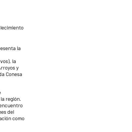
alecimiento
resenta la
vos), la
Arroyos y
nda Conesa
e
la región.
l encuentro
nes del
ración como