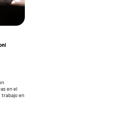
oni
ón
as en el
l trabajo en