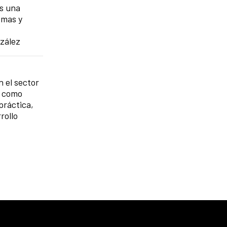
os una
emas y
nzález
n el sector
d como
práctica,
rollo