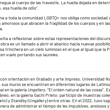
regua al cuerpo de las travestis. La huella dejada en dete
, esa huella de odio”.
ena a toda la comunidad LGBTQ+ nos obliga como sociedad 
morosos que abracen la fragilidad de los cuerpos y en las
a.
invita a reflexionar sobre estas representaciones del discur
bra es un llamado a abrir el abanico hacia nuevas posibili
sa trinchera en un cielo luminoso en el que al igual que la 
en vuelo portando sus laureles.
, con orientación en Grabado y arte impreso, Universidad N
al, sus muros se encuentran en diferentes lugares de Latin
al en la galería
Ungallery
, “El orden natural de las cosas”. 
neo, en la galería Gachi Prieto; participó de muestras cole
to) y Standby (Ungallery) entre otras. En el 2022, tuvo lug
anera de administrar el tiempo de les impulsives, ansiosos y