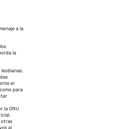
menaje a la
los
borda la
 lesbianas,
adas
ente el
í como para
star
or la ONU
icial,
 otras
vos al