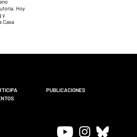
bano
utoría. Hoy
g y
ía Casa
RTICIPA
PUBLICACIONES
ENTOS
Youtube
Instagram
Bluesky