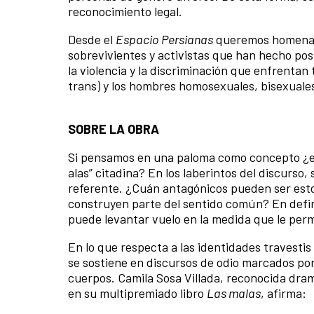
reconocimiento legal.
Desde el
Espacio Persianas
queremos homenaje
sobrevivientes y activistas que han hecho posi
la violencia y la discriminación que enfrentan 
trans) y los hombres homosexuales, bisexuales
SOBRE LA OBRA
Si pensamos en una paloma como concepto ¿evo
alas” citadina? En los laberintos del discurs
referente. ¿Cuán antagónicos pueden ser estos
construyen parte del sentido común? En defini
puede levantar vuelo en la medida que le perm
En lo que respecta a las identidades travesti
se sostiene en discursos de odio marcados por 
cuerpos. Camila Sosa Villada, reconocida drama
en su multipremiado libro
Las malas
, afirma: