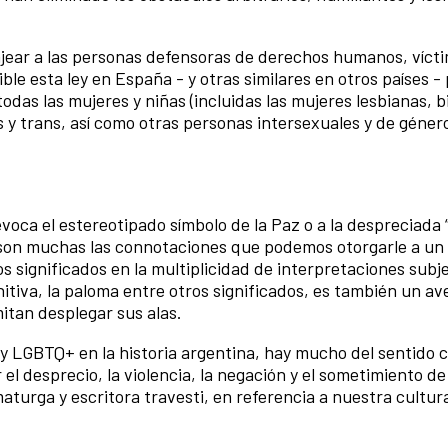
ar a las personas defensoras de derechos humanos, vícti
ble esta ley en España - y otras similares en otros países -
todas las mujeres y niñas (incluidas las mujeres lesbianas, b
 y trans, así como otras personas intersexuales y de género
ca el estereotipado símbolo de la Paz o a la despreciada 
o, son muchas las connotaciones que podemos otorgarle a u
 significados en la multiplicidad de interpretaciones subj
tiva, la paloma entre otros significados, es también un av
itan desplegar sus alas.
s y LGBTQ+ en la historia argentina, hay mucho del sentido
el desprecio, la violencia, la negación y el sometimiento de
turga y escritora travesti, en referencia a nuestra cultura