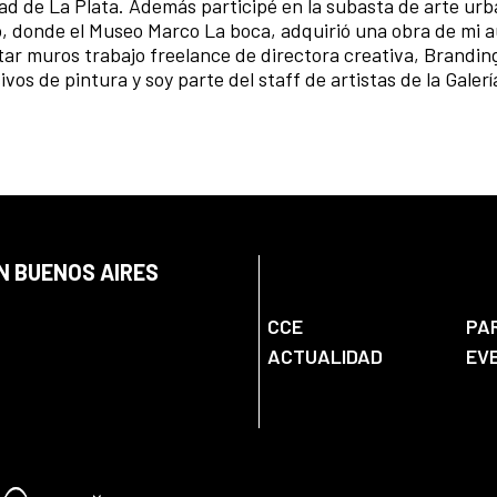
dad de La Plata. Además participé en la subasta de arte ur
, donde el Museo Marco La boca, adquirió una obra de mi a
tar muros trabajo freelance de directora creativa, Brandin
vos de pintura y soy parte del staff de artistas de la Galer
N BUENOS AIRES
CCE
PA
ACTUALIDAD
EV