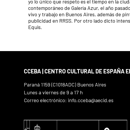
yo lo único que respeto es el tiempo en la ciu
contemporáneo de Galería Azur, el año pasado
vivo y trabajo en Buenos Aires, además de pin
publicidad en RRSS. Por otro lado dicto intensi
Equis.
CCEBA | CENTRO CULTURAL DE ESPAÑA E
Paraná 1159 (C1018ADC) Buenos Aires
Lunes a viernes de 9 a 17 h
Correo electrónico: info.cceba@aecid.es