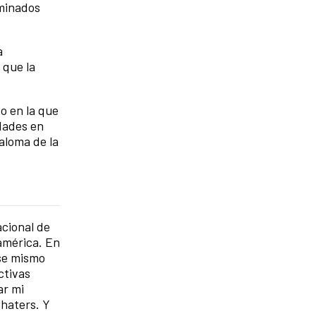
rminados
a
 que la
so en la que
dades en
Paloma de la
acional de
oamérica. En
Ese mismo
ctivas
ar mi
 haters. Y