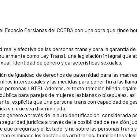
á el Espacio Persianas del CCEBA con una obra que rinde ho
real y efectiva de las personas trans y para la garantía de 
ularmente como Ley Trans), una legislación integral que a
exual, identidad de género y características sexuales.
isión de igualdad de derechos de paternidad para las madres
s niños intersexuales y las medidas para poner fin a las llam
as personas LGTBI. Además, el texto también blinda legalm
 pública para parejas de mujeres lesbianas o bisexuales, as
ente, explicita que una persona trans con capacidad de ge
ida sin que sea discriminada.
 de género a través de la autoidentificación, considerada p
seguridad jurídica a través de la posibilidad de revisión jud
te que pregunta y el Estado, y no sobre las personas trans y
han eliminado los obstáculos arbitrarios, humillantes y lesi