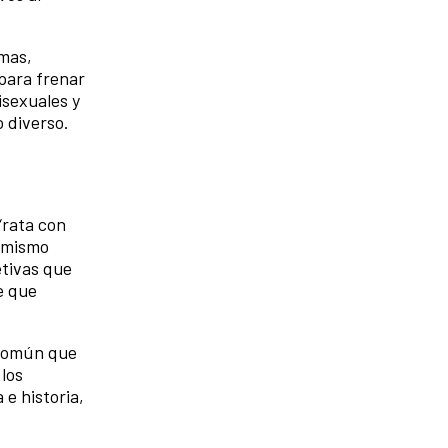
mas,
 para frenar
isexuales y
 diverso.
“rata con
n mismo
etivas que
e que
 común que
 los
 e historia,