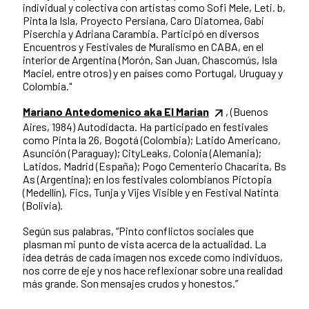
individual y colectiva con artistas como Sofi Mele, Leti. b,
Pinta la Isla, Proyecto Persiana, Caro Diatomea, Gabi
Piserchia y Adriana Carambia. Participó en diversos
Encuentros y Festivales de Muralismo en CABA, en el
interior de Argentina (Morón, San Juan, Chascomús, Isla
Maciel, entre otros) y en países como Portugal, Uruguay y
Colombia."
Mariano Antedomenico aka El Marian
, (Buenos
Aires, 1984) Autodidacta. Ha participado en festivales
como Pinta la 26, Bogotá (Colombia); Latido Americano,
Asunción (Paraguay); CityLeaks, Colonia (Alemania);
Latidos, Madrid (España); Pogo Cementerio Chacarita, Bs
As (Argentina); en los festivales colombianos Pictopia
(Medellín), Fics, Tunja y Vijes Visible y en Festival Natinta
(Bolivia).
Según sus palabras, “Pinto conflictos sociales que
plasman mi punto de vista acerca de la actualidad. La
idea detrás de cada imagen nos excede como individuos,
nos corre de eje y nos hace reflexionar sobre una realidad
más grande. Son mensajes crudos y honestos.”