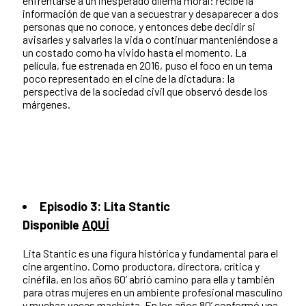
enfrentarse a un inesperado dilema moral: recibe la
información de que van a secuestrar y desaparecer a dos
personas que no conoce, y entonces debe decidir si
avisarles y salvarles la vida o continuar manteniéndose a
un costado como ha vivido hasta el momento. La
película, fue estrenada en 2016, puso el foco en un tema
poco representado en el cine de la dictadura: la
perspectiva de la sociedad civil que observó desde los
márgenes.
Episodio 3: Lita Stantic
Disponible
AQUÍ
Lita Stantic es una figura histórica y fundamental para el
cine argentino. Como productora, directora, crítica y
cinéfila, en los años 60’ abrió camino para ella y también
para otras mujeres en un ambiente profesional masculino
y muchas veces machista. En los años 80’ conformó una