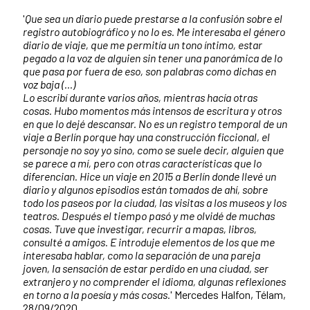
'
Que sea un diario puede prestarse a la confusión sobre el
registro autobiográfico y no lo es. Me interesaba el género
diario de viaje, que me permitía un tono íntimo, estar
pegado a la voz de alguien sin tener una panorámica de lo
que pasa por fuera de eso, son palabras como dichas en
voz baja (...)
Lo escribí durante varios años, mientras hacía otras
cosas. Hubo momentos más intensos de escritura y otros
en que lo dejé descansar. No es un registro temporal de un
viaje a Berlín porque hay una construcción ficcional, el
personaje no soy yo sino, como se suele decir, alguien que
se parece a mí, pero con otras características que lo
diferencian. Hice un viaje en 2015 a Berlín donde llevé un
diario y algunos episodios están tomados de ahí, sobre
todo los paseos por la ciudad, las visitas a los museos y los
teatros. Después el tiempo pasó y me olvidé de muchas
cosas. Tuve que investigar, recurrir a mapas, libros,
consulté a amigos. E introduje elementos de los que me
interesaba hablar, como la separación de una pareja
joven, la sensación de estar perdido en una ciudad, ser
extranjero y no comprender el idioma, algunas reflexiones
en torno a la poesía y más cosas.
' Mercedes Halfon, Télam,
28/09/2020