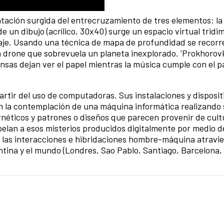
ación surgida del entrecruzamiento de tres elementos: la
 de un dibujo (acrílico, 30x40) surge un espacio virtual tridi
aje. Usando una técnica de mapa de profundidad se recorr
n drone que sobrevuela un planeta inexplorado. 'Prokhorovk
sas dejan ver el papel mientras la música cumple con el p
partir del uso de computadoras. Sus instalaciones y disposit
n la contemplación de una máquina informática realizando 
rnéticos y patrones o diseños que parecen provenir de cult
 apelan a esos misterios producidos digitalmente por medio d
 y las interacciones e hibridaciones hombre-máquina atravi
ntina y el mundo (Londres, Sao Pablo, Santiago, Barcelona, 