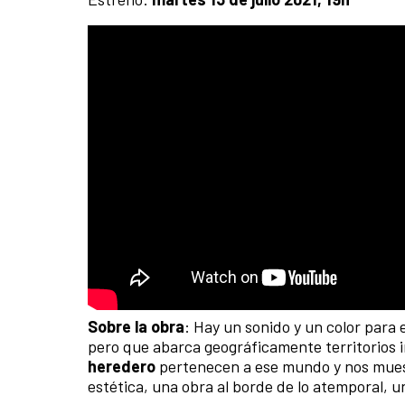
Sobre la obra
: Hay un sonido y un color para 
pero que abarca geográficamente territorios 
heredero
pertenecen a ese mundo y nos muest
estética, una obra al borde de lo atemporal, un 