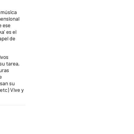
 música
mensional
e ese
a' es el
apel de
ivos
su tarea,
uras
e
esan su
etc) Vive y