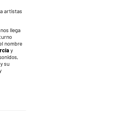
a artistas
nos llega
 turno
el nombre
rcía
y
sonidos,
y su
y