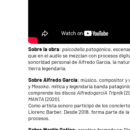
Sobre la obra
:
psicodelia patagónica
, escenas
que en el audio se mezclan con procesos digita
sonoridad personal de Alfredo García, la natur
tierra legendaria.
Sobre Alfredo García
: músico, compositor y
y
Masoka
, mítica y legendaria banda patagóni
comprende los discos
AlfredogarcíA Tripnik
(2
MANTA
(2020).
Como artista sonoro participó de los conciert
Llorenc Barber. Desde 2018, forma parte de la O
procesos.
Sobre Martín Gatica
: creativo formado en Dis