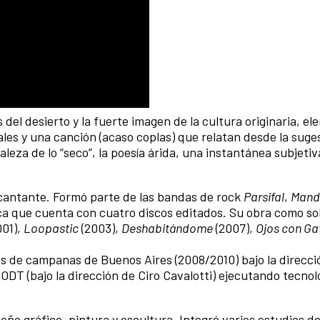
 del desierto y la fuerte imagen de la cultura originaria, e
les y una canción (acaso coplas) que relatan desde la suge
aleza de lo “seco”, la poesía árida, una instantánea subjeti
 cantante. Formó parte de las bandas de rock
Parsifal
,
Mand
ca que cuenta con cuatro discos editados. Su obra como sol
001),
Loopastic
(2003),
Deshabitándome
(2007),
Ojos con Gat
os de campanas de Buenos Aires (2008/2010) bajo la direcci
DT (bajo la dirección de Ciro Cavalotti) ejecutando tecnolog
eño gráfico, pintura y escultura. Integró varios estudios de