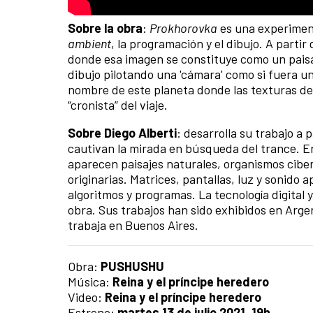
Sobre la obra
:
Prokhorovka
es una experiment
ambient
, la programación y el dibujo. A partir
donde esa imagen se constituye como un pais
dibujo pilotando una 'cámara' como si fuera u
nombre de este planeta donde las texturas den
“cronista” del viaje.
Sobre Diego Alberti
: desarrolla su trabajo a 
cautivan la mirada en búsqueda del trance. E
aparecen paisajes naturales, organismos cibe
originarias. Matrices, pantallas, luz y sonido
algoritmos y programas. La tecnología digital
obra. Sus trabajos han sido exhibidos en Arge
trabaja en Buenos Aires.
Obra:
PUSHUSHU
Música:
Reina y el príncipe heredero
Video:
Reina y el príncipe heredero
Estreno:
martes 13 de julio 2021, 19h