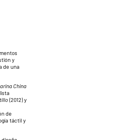
lementos
stión y
va de una
arina China
ista
illo
(2012) y
ón de
ía táctil y
 diseño,