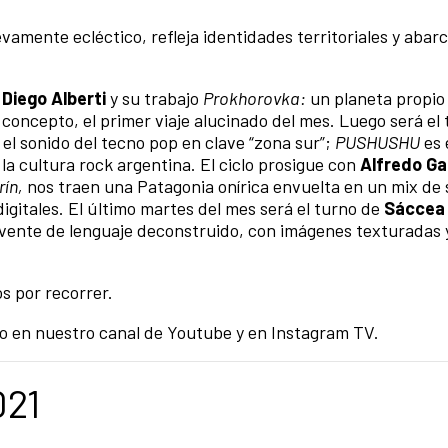
amente ecléctico, refleja identidades territoriales y abarc
n
Diego Alberti
y su trabajo
Prokhorovka:
un planeta propio 
 concepto, el primer viaje alucinado del mes. Luego será el
y el sonido del tecno pop en clave “zona sur”;
PUSHUSHU
es 
 la cultura rock argentina. El ciclo prosigue con
Alfredo Ga
ín,
nos traen una Patagonia onírica envuelta en un mix de 
digitales. El último martes del mes será el turno de
Sáccea
lvente de lenguaje deconstruido, con imágenes texturadas 
s por recorrer.
eo en nuestro canal de Youtube y en Instagram TV.
21