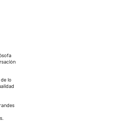
lósofa
rsación
 de lo
ualidad
grandes
os.