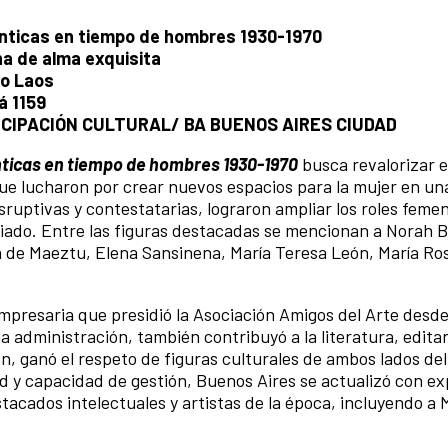
lánticas en tiempo de hombres 1930-1970
na de alma exquisita
o Laos
á 1159
ICIPACIÓN CULTURAL/ BA BUENOS AIRES CIUDAD
nticas en tiempo de hombres 1930-1970
busca revalorizar e
ue lucharon por crear nuevos espacios para la mujer en un
isruptivas y contestatarias, lograron ampliar los roles feme
ciado. Entre las figuras destacadas se mencionan a Norah 
 de Maeztu, Elena Sansinena, María Teresa León, María Ros
mpresaria que presidió la Asociación Amigos del Arte desd
a administración, también contribuyó a la literatura, edit
, ganó el respeto de figuras culturales de ambos lados del
ad y capacidad de gestión, Buenos Aires se actualizó con e
tacados intelectuales y artistas de la época, incluyendo a 