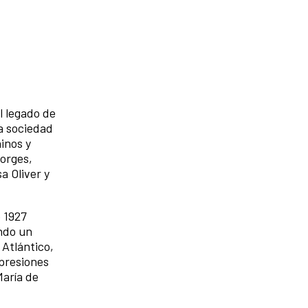
l legado de
a sociedad
ninos y
Borges,
a Oliver y
e 1927
ando un
 Atlántico,
xpresiones
María de