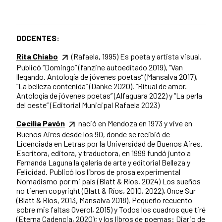
DOCENTES:
Rita Chiabo
(Rafaela, 1995) Es poeta y artista visual.
Publicó “Domingo” (fanzine autoeditado 2019), “Van
llegando. Antología de jóvenes poetas” (Mansalva 2017),
“La belleza contenida” (Danke 2020). “Ritual de amor.
Antología de jóvenes poetas” (Alfaguara 2022) y “La perla
del oeste” (Editorial Municipal Rafaela 2023)
Cecilia Pavón
nació en Mendoza en 1973 y vive en
Buenos Aires desde los 90, donde se recibió de
Licenciada en Letras por la Universidad de Buenos Aires.
Escritora, editora, y traductora, en 1999 fundó junto a
Fernanda Laguna la galería de arte y editorial Belleza y
Felicidad. Publicó los libros de prosa experimental
Nomadismo por mi país (Blatt & Ríos, 2024) Los sueños
no tienen copyright (Blatt & Ríos, 2010, 2022), Once Sur
(Blatt & Ríos, 2013, Mansalva 2018), Pequeño recuento
sobre mis faltas Overol, 2015) y Todos los cuadros que tiré
(Eterna Cadencia, 2020); y los libros de poemas: Diario de