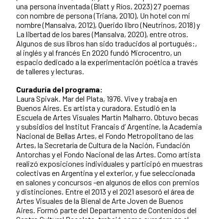
una persona inventada (Blatt y Ríos, 2023) 27 poemas
con nombre de persona (Triana, 2010), Un hotel con mi
nombre (Mansalva, 2012), Querido libro (Neutrinos, 2018) y
La libertad de los bares (Mansalva, 2020), entre otros.
Algunos de sus libros han sido traducidos al portugués:,
al inglés y al francés En 2020 fundó Microcentro, un
espacio dedicado a la experimentación poética a través
de talleres y lecturas.
Curaduría del programa:
Laura Spivak. Mar del Plata, 1976. Vive y trabaja en
Buenos Aires. Es artista y curadora. Estudió en la
Escuela de Artes Visuales Martín Malharro. Obtuvo becas
y subsidios del Institut Francais d’ Argentine, la Academia
Nacional de Bellas Artes, el Fondo Metropolitano de las
Artes, la Secretaría de Cultura de la Nación, Fundación
Antorchas y el Fondo Nacional de las Artes. Como artista
realizó exposiciones individuales y participó en muestras
colectivas en Argentina y el exterior, y fue seleccionada
en salones y concursos -en algunos de ellos con premios
y distinciones. Entre el 2013 y el 2021 asesoró el área de
Artes Visuales de la Bienal de Arte Joven de Buenos
Aires. Formó parte del Departamento de Contenidos del