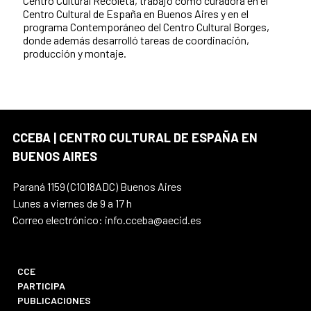
Centro Cultural Recoleta, trabajó como curadora en el
Centro Cultural de España en Buenos Aires y en el
programa Contemporáneo del Centro Cultural Borges,
donde además desarrolló tareas de coordinación,
producción y montaje.
CCEBA | CENTRO CULTURAL DE ESPAÑA EN
BUENOS AIRES
Paraná 1159 (C1018ADC) Buenos Aires
Lunes a viernes de 9 a 17 h
Correo electrónico: info.cceba@aecid.es
CCE
PARTICIPA
PUBLICACIONES