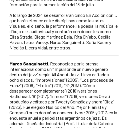
formación para la presentación del 18 de julio.
A lo largo de 2024 se desarrollarán cinco En Acción con…
que harán el cruce entre disciplinas como las artes
visuales, el diseño, la performance, la poesía, la música, el
dibujo o el audiovisual y contarán con docentes como
Elisa Strada, Diego Martinez Bela, Rita Chiabo, Cecilia
Pavón, Laura Varsky, Marco Sanguinetti, Sofía Kauer y
Nicolás Licera Vidal, entre otros.
Marco Sanguinetti
. Reconocido por la prensa
internacional como un “impulsor de un nuevo género
dentro del jazz” según All About Jazz. Lleva editados
ocho discos: “Improvisiones” (2005), “Los procesos de
Franz” (2008), “El otro” (2011), “8” (2013), “Cómo
desaparecer completamente” (2016) versiones
Radiohead, “9” (2017), “Inmoral” (2019) versiones Cerati
producido y editado por Tweety González y ahora “Diez”
(2023). Fue elegido Músico del Año, Mejor Pianista y
Compositor en dos años consecutivos: 2016 y 2017, en la
encuesta anual a periodistas argentinos de jazz. Es
además Diseñador Industrial (Prof. Titular de la Cátedra