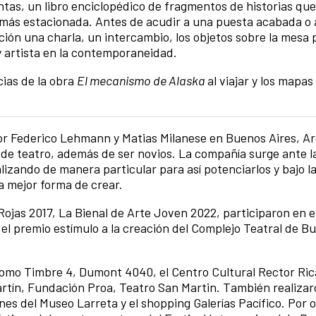
ntas, un libro enciclopédico de fragmentos de historias qu
 más estacionada. Antes de acudir a una puesta acabada o 
ción una charla, un intercambio, los objetos sobre la mesa 
y artista en la contemporaneidad.
cias de la obra
El mecanismo de Alaska
al viajar y los mapas
 Federico Lehmann y Matias Milanese en Buenos Aires, Ar
de teatro, además de ser novios. La compañía surge ante l
izando de manera particular para así potenciarlos y bajo l
a mejor forma de crear.
jas 2017, La Bienal de Arte Joven 2022, participaron en el
el premio estímulo a la creación del Complejo Teatral de B
omo Timbre 4, Dumont 4040, el Centro Cultural Rector Ric
Martín, Fundación Proa, Teatro San Martin. También realiza
es del Museo Larreta y el shopping Galerías Pacífico. Por o