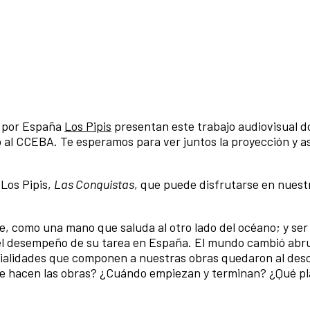
o
por España
Los Pipis
presentan este trabajo audiovisual 
to al CCEBA. Te esperamos para ver juntos la proyección y as
 Los Pipis,
Las Conquistas
, que puede disfrutarse en nues
, como una mano que saluda al otro lado del océano; y se
r el desempeño de su tarea en España. El mundo cambió ab
terialidades que componen a nuestras obras quedaron al des
é se hacen las obras? ¿Cuándo empiezan y terminan? ¿Qué p