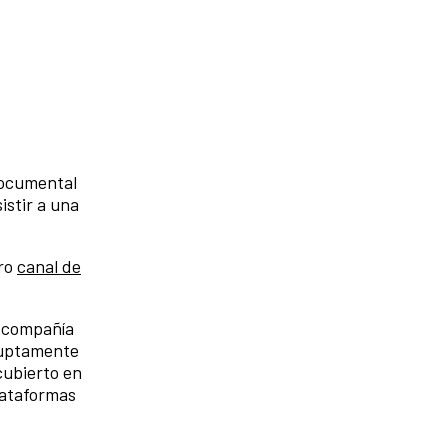
documental
istir a una
tro
canal de
r compañía
ruptamente
cubierto en
lataformas