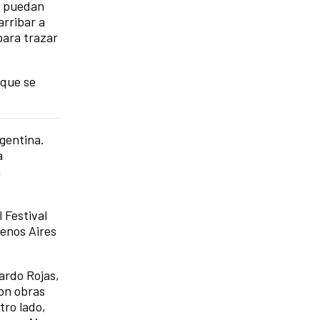
e puedan
arribar a
para trazar
 que se
gentina.
a
a
 Festival
uenos Aires
ardo Rojas,
ron obras
tro lado,