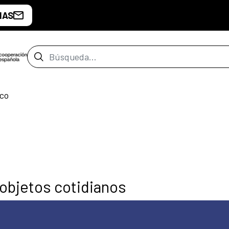
IAS
Barra de búsqueda
co
 objetos cotidianos