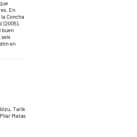
 que
res. En
a la Concha
' (2005),
El buen
 seis
rdón en
bizu, Tarik
 Pilar Matas