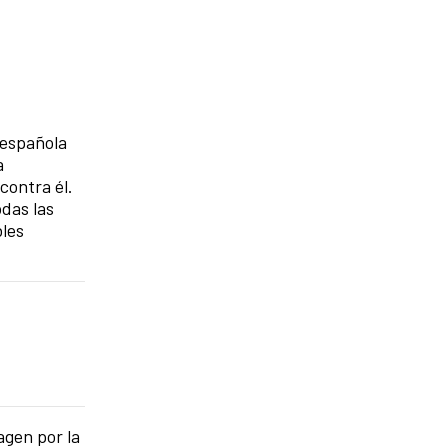
 española
a
contra él.
odas las
bles
agen por la