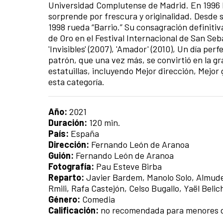
Universidad Complutense de Madrid. En 1996 El
sorprende por frescura y originalidad. Desde 
1998 rueda “Barrio.” Su consagración definitiva
de Oro en el Festival Internacional de San Seba
'Invisibles' (2007), 'Amador' (2010), Un día perf
patrón, que una vez más, se convirtió en la gr
estatuillas, incluyendo Mejor dirección, Mejor 
esta categoría.
Año:
2021
Duración:
120 min.
País:
España
Dirección:
Fernando León de Aranoa
Guión:
Fernando León de Aranoa
Fotografía:
Pau Esteve Birba
Reparto:
Javier Bardem, Manolo Solo, Almude
Rmili, Rafa Castejón, Celso Bugallo, Yaël Beli
Género:
Comedia
Calificación:
no recomendada para menores d