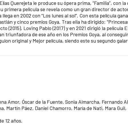
ías Querejeta le produce su ópera prima, “Familia”, con la
su primera película se revela como un gran director de acto
 llega en 2002 con “Los lunes al sol”. Con esta película gan
stián y cinco premios Goya. Tras ella ha dirigido: “Princesas
ecto (2015), Loving Pablo (2017) y en 2021 dirigió la película 
an triunfadora de ese año en los Premios Goya, al conseguir
guion original y Mejor película, siendo este su segundo gala
na Amor, Óscar de la Fuente, Sonia Almarcha, Fernando Al
cha, Martín Páez, Daniel Chamorro, María de Nati, Mara Guil,
e 12 años.