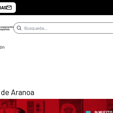
IAS
Barra de búsqueda
rón
 de Aranoa