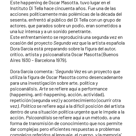
Este happening de Oscar Masotta, tuvo lugar en el
Instituto Di Tella hace cincuenta años. Fue una de las
acciones políticamente más polémicas de la década del
sesenta, enfrentó al público del Di Tella con un grupo de
actores, que parados sobre un podio, eran sometidos a
una luz intensa y a un sonido penetrante.
Este enfrentamiento se reproducirá una segunda vez en
ocasión del proyecto
Segunda vez
que la artista española
Dora García está preparando sobre la figura del autor,
crítico, artista y psicoanalista Oscar Masotta (Buenos
Aires 1930 – Barcelona 1979).
Dora García comenta: '
Segunda Vez
es un proyecto que
utiliza la figura de Oscar Masotta como desencadenante
para una investigación sobre arte, política y
psicoanálisis.
Arte
se refiere aquí a performance
(happening, anti-happening, acción, actividad),
repetición (segunda vez) y acontecimiento (ocurrir otra
vez
). Política
se refiere aquí a la difícil posición del artista
dentro de una situación política urgente que le impele a la
acción.
Psicoanálisis
se refiere aquí a un método, a una
forma de transmisión de conocimiento que nos permite
dar complejas pero eficientes respuestas a problemas
complejos referidos al lenguaje, el cuerpo, y la memoria'.