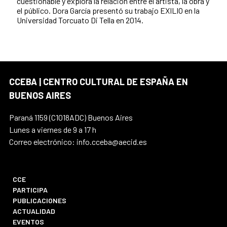
cuestionable y explora la relación entre el artista, la obra y
el público. Dora García presentó su trabajo EXILIO en la
Universidad Torcuato Di Tella en 2014.
CCEBA | CENTRO CULTURAL DE ESPAÑA EN
BUENOS AIRES
Paraná 1159 (C1018ADC) Buenos Aires
Lunes a viernes de 9 a 17 h
Correo electrónico: info.cceba@aecid.es
CCE
PARTICIPA
PUBLICACIONES
ACTUALIDAD
EVENTOS